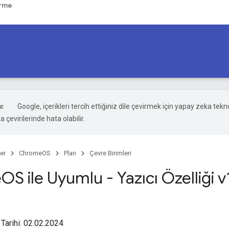
irme
Google, içerikleri tercih ettiğiniz dile çevirmek için yapay zeka tekno
 çevirilerinde hata olabilir.
er
ChromeOS
Plan
Çevre Birimleri
e
OS ile Uyumlu - Yazıcı Özelliği v
Tarihi: 02.02.2024