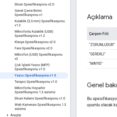
Ekran Spesifikasyonu v2
.
0
Genel Çevre Birimi
Spesifikasyonu-v1
Açıklama
Kulaklık (3
,
5 mm) Spesifikasyonu
v1
.
3
Mikrofonlu Kulaklık (USB)
Çarpım Fiili
Spesifikasyonu v1
.
2
Klavye Spesifikasyonu v2
.
0
"ZORUNLUDUR"
Fare Spesifikasyonu v2
.
0
"GEREKLİ"
Mikrofon (USB) Spesifikasyonu
v2
"MAYIS"
Çok İşlevli Yazıcı (MFP)
Spesifikasyonu v1
.
0
Yazıcı Spesifikasyonu v1
.
0
Tarayıcı Spesifikasyonu v1
.
0
Genel bakı
Mikrofonlu Hoparlör
Spesifikasyonu 1
.
3 sürümü
Bu spesifikasyon 
Ekran Kalemi Spesifikasyonu v1
.
0
uyumlu olacak kap
Web Kamerası Spesifikasyonu 1
.
3
sürümü
Araçlar