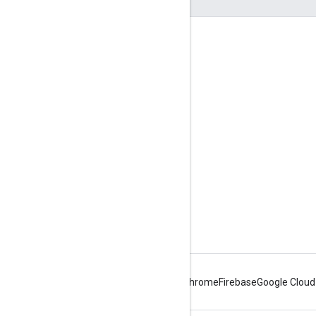
Etkileşim
Google Developer Program
Google Developer Groups
Google Developer Experts
Accelerators
Google Cloud & NVIDIA
Android
Chrome
Firebase
Google Cloud