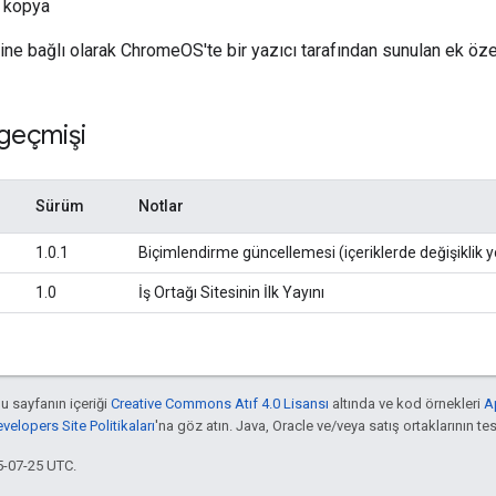
 kopya
e bağlı olarak ChromeOS'te bir yazıcı tarafından sunulan ek özelli
geçmişi
Sürüm
Notlar
1.0.1
Biçimlendirme güncellemesi (içeriklerde değişiklik y
1.0
İş Ortağı Sitesinin İlk Yayını
bu sayfanın içeriği
Creative Commons Atıf 4.0 Lisansı
altında ve kod örnekleri
A
elopers Site Politikaları
'na göz atın. Java, Oracle ve/veya satış ortaklarının tesc
5-07-25 UTC.