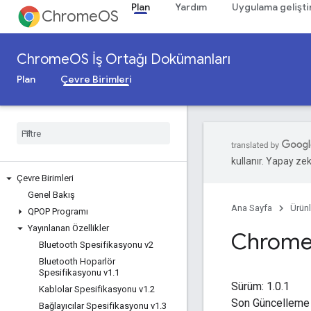
Plan
Yardım
Uygulama gelişt
ChromeOS
ChromeOS İş Ortağı Dokümanları
Plan
Çevre Birimleri
kullanır. Yapay zeka
Çevre Birimleri
Genel Bakış
Ana Sayfa
Ürünl
QPOP Programı
Yayınlanan Özellikler
Chrom
Bluetooth Spesifikasyonu v2
Bluetooth Hoparlör
Spesifikasyonu v1
.
1
Sürüm: 1.0.1
Kablolar Spesifikasyonu v1
.
2
Son Güncelleme 
Bağlayıcılar Spesifikasyonu v1
.
3