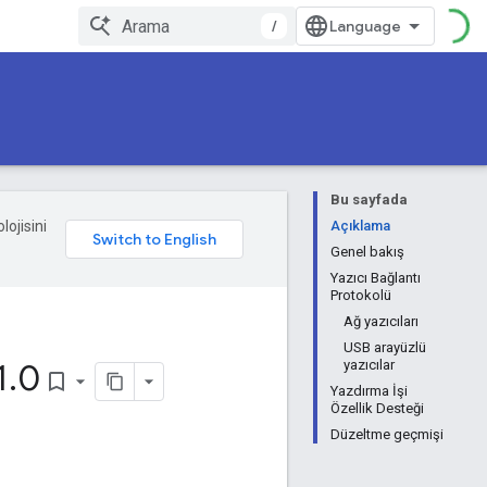
/
Bu sayfada
lojisini
Açıklama
Genel bakış
Yazıcı Bağlantı
Protokolü
Ağ yazıcıları
USB arayüzlü
1
.
0
yazıcılar
bookmark_border
Yazdırma İşi
Özellik Desteği
Düzeltme geçmişi