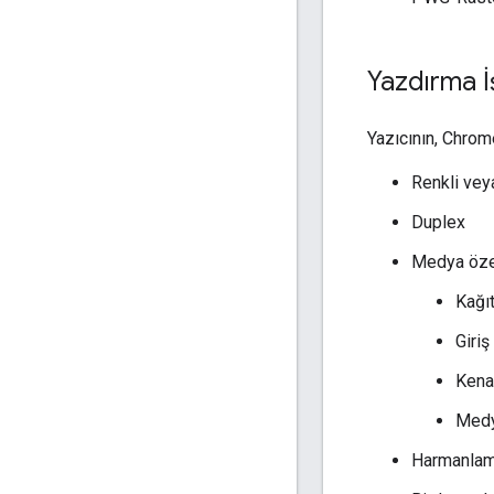
Yazdırma İ
Yazıcının, Chrom
Renkli vey
Duplex
Medya özel
Kağı
Giriş
Kenar
Medy
Harmanla