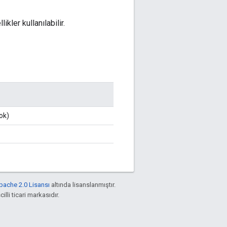
kler kullanılabilir.
ok)
pache 2.0 Lisansı
altında lisanslanmıştır.
illi ticari markasıdır.