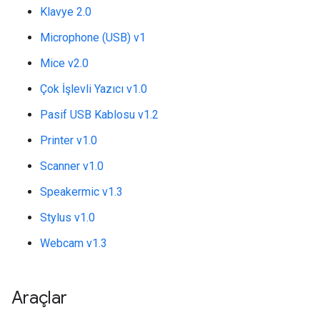
Klavye 2.0
Microphone (USB) v1
Mice v2.0
Çok İşlevli Yazıcı v1.0
Pasif USB Kablosu v1.2
Printer v1.0
Scanner v1.0
Speakermic v1.3
Stylus v1.0
Webcam v1.3
Araçlar