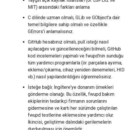
Yaygın açık kaynak lisansları (ör. LGPLv2 ve
MIT) arasındaki farkları anlama
C dilinde uzman olmalı, GLib ve GObject'a dair
temel bilgilere sahip olmalı ve özellikle
GErrors'i anlamalısınız.
GitHub hesabınız olmalı, pull isteği nasıl
açılacağını ve güncelleneceğini bilmeli, GitHub
kod incelemeleri yapmalı ve fwupd'nin sunduğu
tüm yardımcı programlarla (ör. parçalara ayırma,
ekleme/çıkarma, cihaz yeniden denemeleri, HID
vb.) nasıl yapılandırıldığını öğrenmelisiniz.
İsteğe bağlı: İngiltere'ye donanım örnekleri
gönderme olanağı. Bu özellik, fwupd bakım
ekiplerinin tedarikçi firmanın sorunlarını
gidermesine ve kartı her sürümde çalıştırılan
fwupd testlerine eklemesine yardımcı olur.
İkincisi, geliştirme dalındaki gerilemelerin
durdurulması için önemlidir.