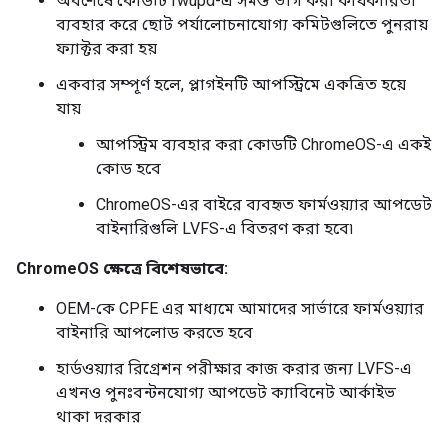
অবশেষে কোডটি fwupd-এ সমস্ত ভাগ করা কার্যকারিতা
ব্যবহার করে ছোট পর্যালোচনাযোগ্য কমিটগুলিতে পুনরায়
ফ্যাক্টর করা হয়
একবার সম্পূর্ণ হলে, প্লাগইনটি আপস্ট্রিমে একত্রিত হয়ে
যায়
আপস্ট্রিম ব্যবহার করা কোডটি ChromeOS-এ একই
কোড হবে
ChromeOS-এর বাইরে ব্যবহৃত ফার্মওয়্যার আপডেট
বাইনারিগুলি LVFS-এ বিতরণ করা হবে৷
ChromeOS ক্ষেত্রে বিশেষভাবে:
OEM-কে CPFE এর মাধ্যমে আমাদের সার্ভারে ফার্মওয়্যার
বাইনারি আপলোড করতে হবে
হার্ডওয়্যার রিগ্রেশন পরীক্ষার কাজ করার জন্য LVFS-এ
এখনও পুনঃবন্টনযোগ্য আপডেট ক্যাবিনেট আর্কাইভ
থাকা দরকার