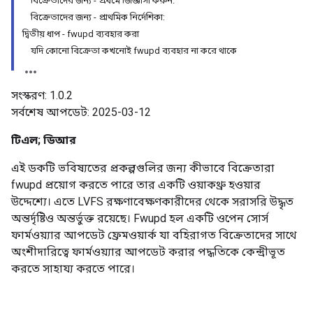
বিক্রেতাদের জন্য - প্রথমে জিজ্ঞাসা করুন:
বিক্রেতাদের জন্য - প্রাথমিক নির্দেশিকা:
দ্বিতীয় ধাপ - fwupd ব্যবহার করা
যদি কোনো বিক্রেতা কখনোই fwupd ব্যবহার না করে থাকে
সংস্করণ: 1.0.2
সর্বশেষ আপডেট: 2025-03-12
টিএল; ডিআর
এই ডকটি ভবিষ্যতের প্রকল্পগুলির জন্য কীভাবে বিক্রেতারা
fwupd প্রয়োগ করতে পারে তার একটি ওয়াকথ্রু হওয়ার
উদ্দেশ্যে। এতে LVFS রক্ষণাবেক্ষণকারীদের থেকে সরাসরি উদ্ধৃত
অন্তর্দৃষ্টিও অন্তর্ভুক্ত রয়েছে। Fwupd হল একটি ওপেন সোর্স
ফার্মওয়্যার আপডেট ফ্রেমওয়ার্ক যা বহিরাগত বিক্রেতাদের সাথে
অংশীদারিত্বে ফার্মওয়্যার আপডেট করার পদ্ধতিকে কেন্দ্রীভূত
করতে সাহায্য করতে পারে।