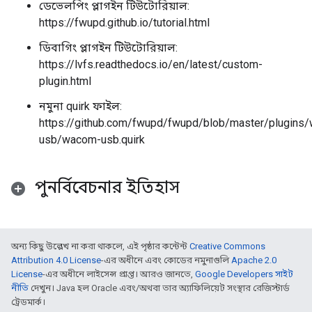
ডেভেলপিং প্লাগইন টিউটোরিয়াল:
https://fwupd.github.io/tutorial.html
ডিবাগিং প্লাগইন টিউটোরিয়াল:
https://lvfs.readthedocs.io/en/latest/custom-
plugin.html
নমুনা quirk ফাইল:
https://github.com/fwupd/fwupd/blob/master/plugins
usb/wacom-usb.quirk
পুনর্বিবেচনার ইতিহাস
অন্য কিছু উল্লেখ না করা থাকলে, এই পৃষ্ঠার কন্টেন্ট
Creative Commons
Attribution 4.0 License
-এর অধীনে এবং কোডের নমুনাগুলি
Apache 2.0
License
-এর অধীনে লাইসেন্স প্রাপ্ত। আরও জানতে,
Google Developers সাইট
নীতি
দেখুন। Java হল Oracle এবং/অথবা তার অ্যাফিলিয়েট সংস্থার রেজিস্টার্ড
ট্রেডমার্ক।