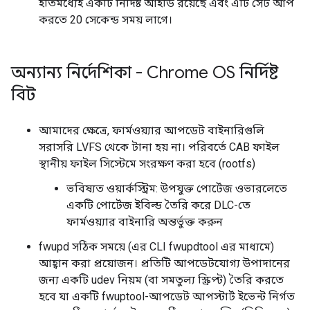
ইতিমধ্যেই একটি নির্দিষ্ট আইডি রয়েছে এবং এটি সেট আপ
করতে 20 সেকেন্ড সময় লাগে।
অন্যান্য নির্দেশিকা - Chrome OS নির্দিষ্ট
বিট
আমাদের ক্ষেত্রে, ফার্মওয়্যার আপডেট বাইনারিগুলি
সরাসরি LVFS থেকে টানা হয় না। পরিবর্তে CAB ফাইল
স্থানীয় ফাইল সিস্টেমে সংরক্ষণ করা হবে (rootfs)
ভবিষ্যত ওয়ার্কস্ট্রিম: উপযুক্ত পোর্টেজ ওভারলেতে
একটি পোর্টেজ ইবিল্ড তৈরি করে DLC-তে
ফার্মওয়্যার বাইনারি অন্তর্ভুক্ত করুন
fwupd সঠিক সময়ে (এর CLI fwupdtool এর মাধ্যমে)
আহ্বান করা প্রয়োজন। প্রতিটি আপডেটযোগ্য উপাদানের
জন্য একটি udev নিয়ম (বা সমতুল্য স্ক্রিপ্ট) তৈরি করতে
হবে যা একটি fwuptool-আপডেট আপস্টার্ট ইভেন্ট নির্গত