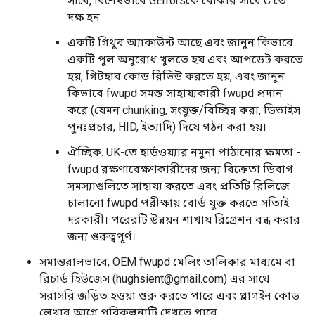
সাথে, বিশেষভাবে GErrorsকে বোঝার সাথে C তে
দক্ষ হন
একটি গিথুব অ্যাকাউন্ট আছে এবং জানুন কিভাবে
একটি পুল অনুরোধ খুলতে হয় এবং আপডেট করতে
হয়, গিটহাব কোড রিভিউ করতে হয়, এবং জানুন
কিভাবে fwupd সমস্ত সাহায্যকারী fwupd প্রদান
করে (যেমন chunking, সংযুক্ত/বিচ্ছিন্ন করা, ডিভাইস
পুনঃপ্রচার, HID, ইত্যাদি) দিয়ে গঠন করা হয়।
ঐচ্ছিক: UK-তে হার্ডওয়্যার নমুনা পাঠানোর ক্ষমতা -
fwupd রক্ষণাবেক্ষণকারীদের জন্য বিক্রেতা ডিবাগ
সমস্যাগুলিতে সাহায্য করতে এবং প্রতিটি রিলিজে
চালানো fwupd পরীক্ষায় বোর্ড যুক্ত করতে সত্যিই
দরকারী। পরেরটি উন্নয়ন শাখায় রিগ্রেশন বন্ধ করার
জন্য গুরুত্বপূর্ণ।
সমান্তরালভাবে, OEM fwupd মেলিং তালিকার মাধ্যমে বা
রিচার্ড হিউজেস (hughsient@gmail.com) এর সাথে
সরাসরি জড়িত হওয়া শুরু করতে পারে এবং প্লাগইন কোড
লেখার আগে পরিকল্পনাটি দেখতে পারে