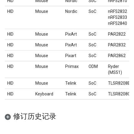
HID
Mouse
Nordic
SoC
nRF52810
HID
Mouse
Nordic
SoC
nRF52832
nRF52833
nRF52840
HID
Mouse
PixArt
SoC
PAR2822
HID
Mouse
PixArt
SoC
PAR2832
HID
Mouse
Pixart
SoC
PAR2862
HID
Mouse
Primax
ODM
Ryder
(MS51)
HID
Mouse
Telink
SoC
TLSR8208B
HID
Keyboard
Telink
SoC
TLSR8208C
修订历史记录