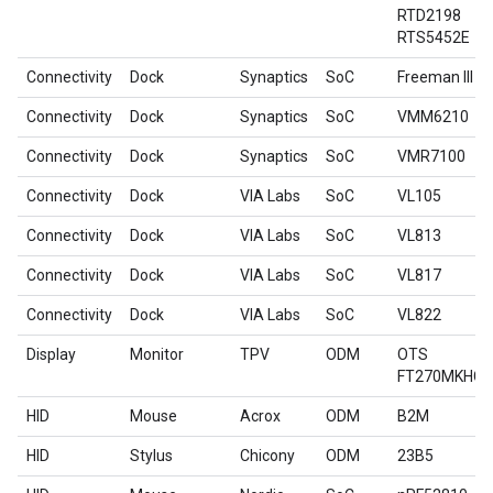
RTD2198
RTS5452E
Connectivity
Dock
Synaptics
SoC
Freeman III
Connectivity
Dock
Synaptics
SoC
VMM6210
Connectivity
Dock
Synaptics
SoC
VMR7100
Connectivity
Dock
VIA Labs
SoC
VL105
Connectivity
Dock
VIA Labs
SoC
VL813
Connectivity
Dock
VIA Labs
SoC
VL817
Connectivity
Dock
VIA Labs
SoC
VL822
Display
Monitor
TPV
ODM
OTS
FT270MKHC
HID
Mouse
Acrox
ODM
B2M
HID
Stylus
Chicony
ODM
23B5