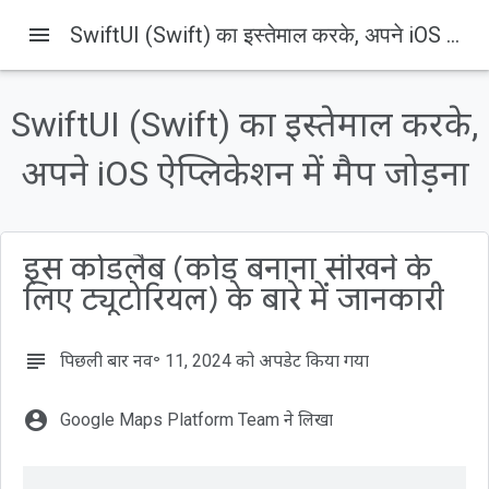
menu
SwiftUI (Swift) का इस्तेमाल करके, अपने iOS ऐप्लिकेशन में मैप जोड़ना
होम पेज
प्रॉडक्ट
Google Maps Platform
दस्तावेज़
iOS
Maps SDK for iOS
सैंपल
इस पेज पर, यह जानकारी उपलब्ध है
SwiftUI (Swift) का इस्तेमाल करके,
1. शुरू करने से पहले
अपने iOS ऐप्लिकेशन में मैप जोड़ना
ज़रूरी शर्तें
आपको क्या करना होगा
आपको किन चीज़ों की ज़रूरत होगी
2. सेट अप करें
इस कोडलैब (कोड बनाना सीखने के
लिए ट्यूटोरियल) के बारे में जानकारी
subject
पिछली बार नव॰ 11, 2024 को अपडेट किया गया
account_circle
Google Maps Platform Team ने लिखा