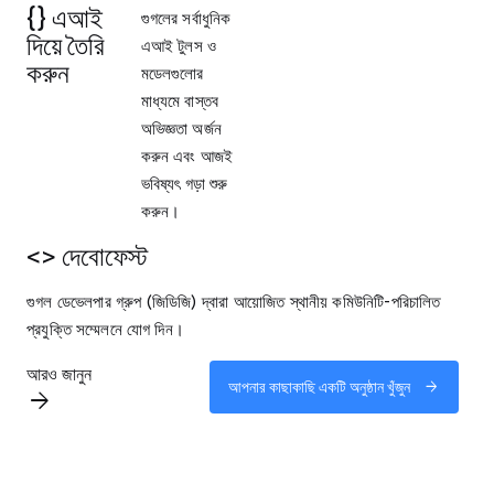
{} এআই
গুগলের সর্বাধুনিক
দিয়ে তৈরি
এআই টুলস ও
করুন
মডেলগুলোর
মাধ্যমে বাস্তব
অভিজ্ঞতা অর্জন
করুন এবং আজই
ভবিষ্যৎ গড়া শুরু
করুন।
<> দেবোফেস্ট
গুগল ডেভেলপার গ্রুপ (জিডিজি) দ্বারা আয়োজিত স্থানীয় কমিউনিটি-পরিচালিত
প্রযুক্তি সম্মেলনে যোগ দিন।
আরও জানুন
আপনার কাছাকাছি একটি অনুষ্ঠান খুঁজুন
arrow_forward
arrow_forward