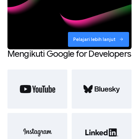
Pelajari lebih lanjut
arrow_forward
Mengikuti Google for Developers