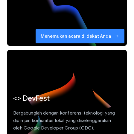
Menemukan acara di dekat Anda
arrow_forward
<> DevFest
Bergabunglah dengan konferensi teknologi yang
dipimpin komunitas lokal yang diselenggarakan
oleh Google Developer Group (GDG).