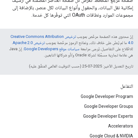
صفحة مرجع المخطط. تعرض كل صفحة العناصر المضمَّنة في أرشيف
إمكانية نقل البيانات، والحقول وأنواع البيانات لكل عنصر، بالإضافة إلى
مجموعات الموارد ونطاقات OAuth التي توفّرها كل خدمة.
إنّ محتوى هذه الصفحة مرخّص بموجب
ترخيص Creative Commons Attribution
4.0‏
ما لم يُنصّ على خلاف ذلك، ونماذج الرموز مرخّصة بموجب
ترخيص Apache 2.0‏
.
للاطّلاع على التفاصيل، يُرجى مراجعة
سياسات موقع Google Developers‏
. إنّ Java
هي علامة تجارية مسجَّلة لشركة Oracle و/أو شركائها التابعين.
تاريخ التعديل الأخير: 2025-07-25 (حسب التوقيت العالمي المتفَّق عليه)
التفاعل
Google Developer Program
Google Developer Groups
Google Developer Experts
Accelerators
Google Cloud & NVIDIA