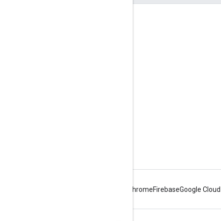
참여
Google Developer Program
Google Developer Groups
Google Developer Experts
Accelerators
Google Cloud & NVIDIA
Android
Chrome
Firebase
Google Cloud