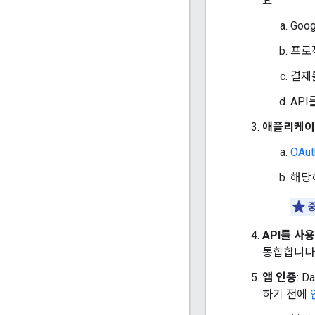
요.
Goo
프로
결제
API
애플리케이션
OAut
해당하는
중
API를 사
통합합니다
앱 인증
: 
하기 전에