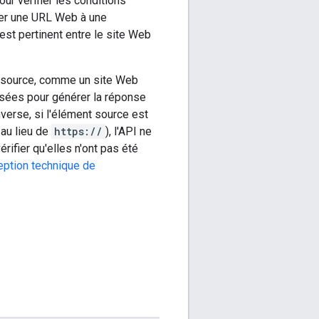
ur vérifier les conditions
oyer une URL Web à une
t est pertinent entre le site Web
e source, comme un site Web
lisées pour générer la réponse
nverse, si l'élément source est
au lieu de
https://
), l'API ne
rifier qu'elles n'ont pas été
eption technique de