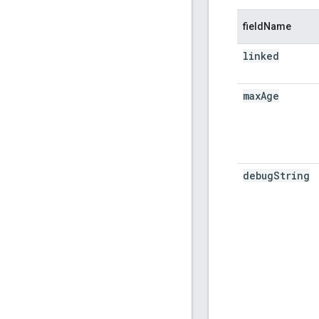
fieldName
linked
max
Age
debug
String