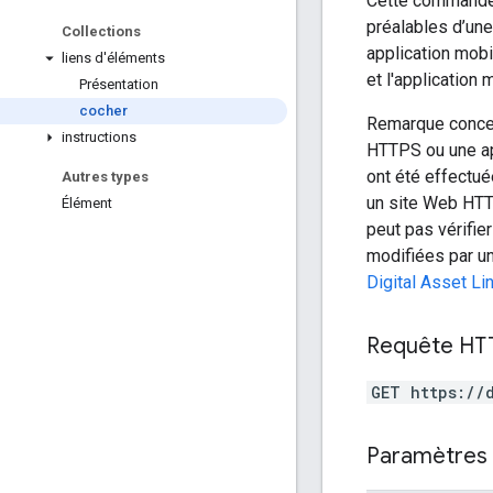
Cette commande e
préalables d’une
Collections
application mobil
liens d'éléments
et l'application 
Présentation
cocher
Remarque concer
instructions
HTTPS ou une app
ont été effectué
Autres types
un site Web HTT
Élément
peut pas vérifier
modifiées par un
Digital Asset Li
Requête HT
GET https://
Paramètres 