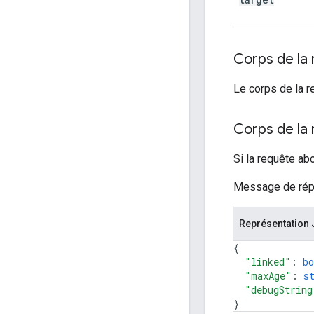
Corps de la
Le corps de la r
Corps de la
Si la requête ab
Message de répo
Représentation
{
"linked"
: 
bo
"maxAge"
: 
s
"debugString
}