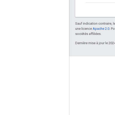
Sauf indication contraire, 
une licence
Apache 2.0
. P
sociétés affiliées.
Dernière mise à jour le 202
Infos produits
Conditions d'utilisation
Limites d'utilisation
Tarifs
Notes de version