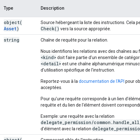
Type
Description
object(
Source hébergeant la liste des instructions. Cela 
Asset
)
Check(
)
vers la source appropriée.
string
Chaîne de requête pour la relation.
Nous identifions les relations avec des chaînes au
<kind>
doit faire partie d'un ensemble de catégorie
<detail>
est une chaîne alphanumérique minuscule
d'utilisation spécifique de l'instruction.
Reportez-vous à la
documentation de l'API
pour obt
acceptées.
Pour qu'une requête corresponde à un lien d'élémen
requête et du lien de l'élément doivent correspon
Exemple: une requête avec la relation
delegate_permission/common.handle_all
delegate_permissio
d'élément avec la relation
object(
Composant cible de l'instruction.