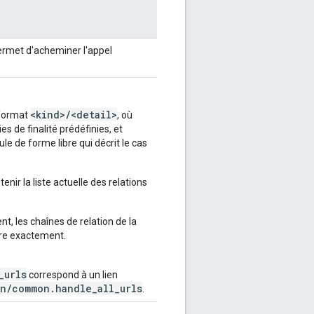
permet d'acheminer l'appel
<kind>/<detail>
 format
, où
s de finalité prédéfinies, et
 de forme libre qui décrit le cas
enir la liste actuelle des relations
t, les chaînes de relation de la
dre exactement.
_urls
correspond à un lien
n/common.handle_all_urls
.