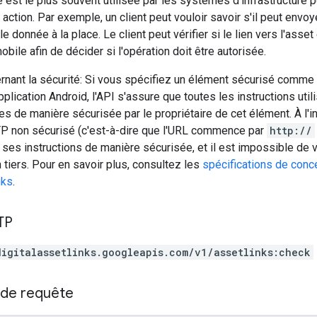
st le plus souvent utilisée par les systèmes d’infrastructure po
 action. Par exemple, un client peut vouloir savoir s'il peut env
e donnée à la place. Le client peut vérifier si le lien vers l'asse
mobile afin de décider si l'opération doit être autorisée.
nant la sécurité: Si vous spécifiez un élément sécurisé comm
lication Android, l'API s'assure que toutes les instructions uti
es de manière sécurisée par le propriétaire de cet élément. À l'i
P non sécurisé (c'est-à-dire que l'URL commence par
http://
 ses instructions de manière sécurisée, et il est impossible de vé
 tiers. Pour en savoir plus, consultez les
spécifications de conc
nks
.
TP
digitalassetlinks.googleapis.com/v1/assetlinks:check
de requête