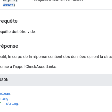
Asset
)
 requête
equête doit être vide.
 réponse
outit, le corps de la réponse contient des données qui ont la struc
nse à l'appel CheckAssetLinks.
 JSON
olean
,
tring
,
"
: 
string
,