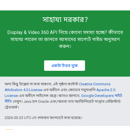
সাহায্য দরকার?
Display & Video 360 API নিয়ে কোনো সমস্যা হচ্ছে? কীভাবে
সাহায্য পাবেন তা জানতে আমাদের সাপোর্ট গাইড অনুসরণ
করুন।
একটা উত্তর খুজ
অন্য কিছু উল্লেখ না করা থাকলে, এই পৃষ্ঠার কন্টেন্ট
Creative Commons
Attribution 4.0 License
-এর অধীনে এবং কোডের নমুনাগুলি
Apache 2.0
License
-এর অধীনে লাইসেন্স প্রাপ্ত। আরও জানতে,
Google Developers সাইট
নীতি
দেখুন। Java হল Oracle এবং/অথবা তার অ্যাফিলিয়েট সংস্থার রেজিস্টার্ড
ট্রেডমার্ক।
2026-03-23 UTC-তে শেষবার আপডেট করা হয়েছে।