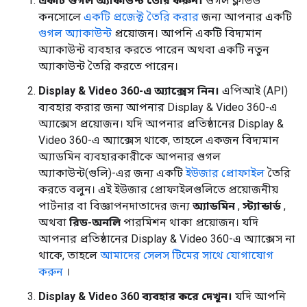
একটি গুগল অ্যাকাউন্ট তৈরি করুন।
গুগল ক্লাউড
কনসোলে
একটি প্রজেক্ট তৈরি করার
জন্য আপনার একটি
গুগল অ্যাকাউন্ট
প্রয়োজন। আপনি একটি বিদ্যমান
অ্যাকাউন্ট ব্যবহার করতে পারেন অথবা একটি নতুন
অ্যাকাউন্ট তৈরি করতে পারেন।
Display & Video 360-এ অ্যাক্সেস নিন।
এপিআই (API)
ব্যবহার করার জন্য আপনার Display & Video 360-এ
অ্যাক্সেস প্রয়োজন। যদি আপনার প্রতিষ্ঠানের Display &
Video 360-এ অ্যাক্সেস থাকে, তাহলে একজন বিদ্যমান
অ্যাডমিন ব্যবহারকারীকে আপনার গুগল
অ্যাকাউন্ট(গুলি)-এর জন্য একটি
ইউজার প্রোফাইল
তৈরি
করতে বলুন। এই ইউজার প্রোফাইলগুলিতে প্রয়োজনীয়
পার্টনার বা বিজ্ঞাপনদাতাদের জন্য
অ্যাডমিন
,
স্ট্যান্ডার্ড
,
অথবা
রিড-অনলি
পারমিশন থাকা প্রয়োজন। যদি
আপনার প্রতিষ্ঠানের Display & Video 360-এ অ্যাক্সেস না
থাকে, তাহলে
আমাদের সেলস টিমের সাথে যোগাযোগ
করুন
।
Display & Video 360 ব্যবহার করে দেখুন।
যদি আপনি