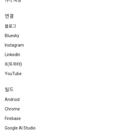
가격 책정
연결
블로그
Bluesky
Instagram
LinkedIn
X(트위터)
YouTube
빌드
Android
Chrome
Firebase
Google AI Studio