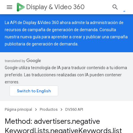
Display & Video 360
La API de Display &Video 360 ahora admite la administración de
recursos de campaña de generación de demanda. Consulta
nuestra
nueva guía
para aprender a crear y publicar una campaña
publicitaria de generación de demanda.
Google utiliza tecnología de IA para traducir contenido a tu idioma
preferido. Las traducciones realizadas con IA pueden contener
errores.
Página principal
Productos
DV360 API
Method: advertisers
.
negative
Keyword
Lists
.
negative
Keywords
.
list