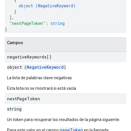
object (
NegativeKeyword
)
}
]
,
"nextPageToken"
: 
string
}
Campos
negative
Keywords[]
object (
NegativeKeyword
)
La lista de palabras clave negativas.
Esta lista no se mostrará si está vacía.
next
Page
Token
string
Un token para recuperar los resultados de la página siguiente.
pageToken
Pasa este valor en el campo
en la llamada