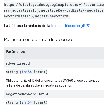
https://displayvideo.googleapis.com/v1/advertise
rs/{advertiserId}/negativeKeywordLists/{negative
KeywordListId}/negativeKeywords
La URL usa la sintaxis de la
transcodificación gRPC
.
Parámetros de ruta de acceso
Parámetros
advertiser
Id
string (
int64
format)
Obligatorio. Es el ID del anunciante de DV360 al que pertenece
la lista de palabras clave negativas superior.
negative
Keyword
List
Id
string (
int64
format)