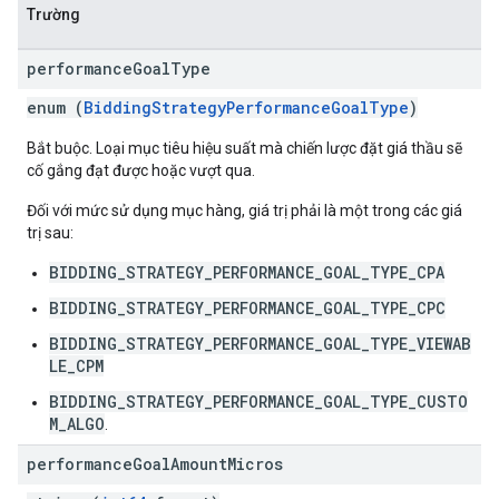
Trường
performance
Goal
Type
enum (
BiddingStrategyPerformanceGoalType
)
Bắt buộc. Loại mục tiêu hiệu suất mà chiến lược đặt giá thầu sẽ
cố gắng đạt được hoặc vượt qua.
Đối với mức sử dụng mục hàng, giá trị phải là một trong các giá
trị sau:
BIDDING_STRATEGY_PERFORMANCE_GOAL_TYPE_CPA
BIDDING_STRATEGY_PERFORMANCE_GOAL_TYPE_CPC
BIDDING_STRATEGY_PERFORMANCE_GOAL_TYPE_VIEWAB
LE_CPM
BIDDING_STRATEGY_PERFORMANCE_GOAL_TYPE_CUSTO
M_ALGO
.
performance
Goal
Amount
Micros