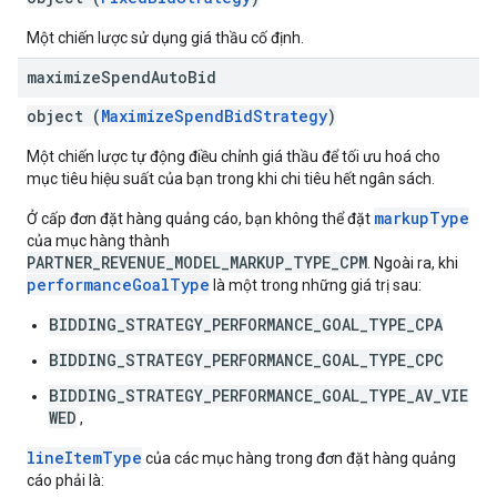
Một chiến lược sử dụng giá thầu cố định.
maximize
Spend
Auto
Bid
object (
MaximizeSpendBidStrategy
)
Một chiến lược tự động điều chỉnh giá thầu để tối ưu hoá cho
mục tiêu hiệu suất của bạn trong khi chi tiêu hết ngân sách.
markupType
Ở cấp đơn đặt hàng quảng cáo, bạn không thể đặt
của mục hàng thành
PARTNER_REVENUE_MODEL_MARKUP_TYPE_CPM
. Ngoài ra, khi
performanceGoalType
là một trong những giá trị sau:
BIDDING_STRATEGY_PERFORMANCE_GOAL_TYPE_CPA
BIDDING_STRATEGY_PERFORMANCE_GOAL_TYPE_CPC
BIDDING_STRATEGY_PERFORMANCE_GOAL_TYPE_AV_VIE
WED
,
lineItemType
của các mục hàng trong đơn đặt hàng quảng
cáo phải là: