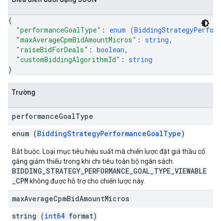
{
"performanceGoalType"
: 
enum (
BiddingStrategyPerfor
"maxAverageCpmBidAmountMicros"
: 
string
,
"raiseBidForDeals"
: 
boolean
,
"customBiddingAlgorithmId"
: 
string
}
Trường
performance
Goal
Type
enum (
BiddingStrategyPerformanceGoalType
)
Bắt buộc. Loại mục tiêu hiệu suất mà chiến lược đặt giá thầu cố
gắng giảm thiểu trong khi chi tiêu toàn bộ ngân sách.
BIDDING_STRATEGY_PERFORMANCE_GOAL_TYPE_VIEWABLE
_CPM
không được hỗ trợ cho chiến lược này.
max
Average
Cpm
Bid
Amount
Micros
string (
int64
format)