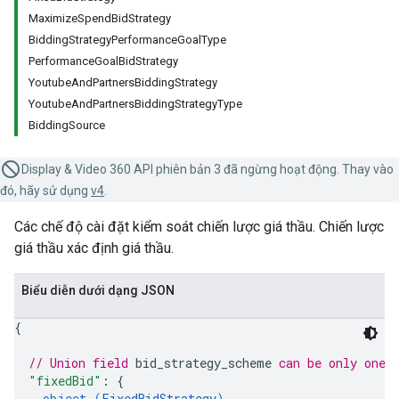
MaximizeSpendBidStrategy
BiddingStrategyPerformanceGoalType
PerformanceGoalBidStrategy
YoutubeAndPartnersBiddingStrategy
YoutubeAndPartnersBiddingStrategyType
BiddingSource
Display & Video 360 API phiên bản 3 đã ngừng hoạt động. Thay vào
đó, hãy sử dụng
v4
.
Các chế độ cài đặt kiểm soát chiến lược giá thầu. Chiến lược
giá thầu xác định giá thầu.
Biểu diễn dưới dạng JSON
{
// Union field 
bid_strategy_scheme
 can be only one 
"fixedBid"
: 
{
object (
FixedBidStrategy
)