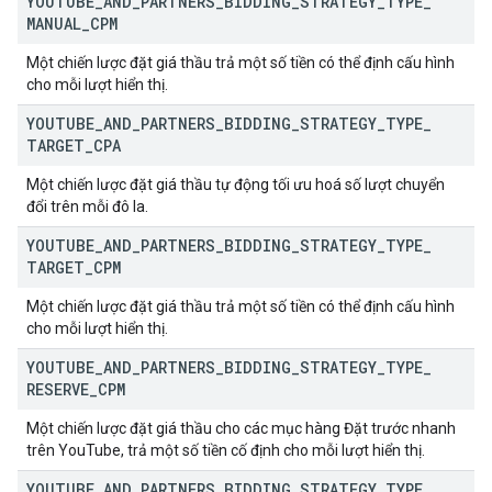
YOUTUBE
_
AND
_
PARTNERS
_
BIDDING
_
STRATEGY
_
TYPE
_
MANUAL
_
CPM
Một chiến lược đặt giá thầu trả một số tiền có thể định cấu hình
cho mỗi lượt hiển thị.
YOUTUBE
_
AND
_
PARTNERS
_
BIDDING
_
STRATEGY
_
TYPE
_
TARGET
_
CPA
Một chiến lược đặt giá thầu tự động tối ưu hoá số lượt chuyển
đổi trên mỗi đô la.
YOUTUBE
_
AND
_
PARTNERS
_
BIDDING
_
STRATEGY
_
TYPE
_
TARGET
_
CPM
Một chiến lược đặt giá thầu trả một số tiền có thể định cấu hình
cho mỗi lượt hiển thị.
YOUTUBE
_
AND
_
PARTNERS
_
BIDDING
_
STRATEGY
_
TYPE
_
RESERVE
_
CPM
Một chiến lược đặt giá thầu cho các mục hàng Đặt trước nhanh
trên YouTube, trả một số tiền cố định cho mỗi lượt hiển thị.
YOUTUBE
_
AND
_
PARTNERS
_
BIDDING
_
STRATEGY
_
TYPE
_