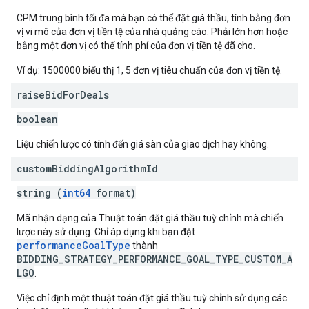
CPM trung bình tối đa mà bạn có thể đặt giá thầu, tính bằng đơn
vị vi mô của đơn vị tiền tệ của nhà quảng cáo. Phải lớn hơn hoặc
bằng một đơn vị có thể tính phí của đơn vị tiền tệ đã cho.
Ví dụ: 1500000 biểu thị 1, 5 đơn vị tiêu chuẩn của đơn vị tiền tệ.
raise
Bid
For
Deals
boolean
Liệu chiến lược có tính đến giá sàn của giao dịch hay không.
custom
Bidding
Algorithm
Id
string (
int64
format)
Mã nhận dạng của Thuật toán đặt giá thầu tuỳ chỉnh mà chiến
lược này sử dụng. Chỉ áp dụng khi bạn đặt
performanceGoalType
thành
BIDDING_STRATEGY_PERFORMANCE_GOAL_TYPE_CUSTOM_A
LGO
.
Việc chỉ định một thuật toán đặt giá thầu tuỳ chỉnh sử dụng các