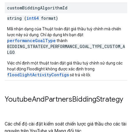
custom
Bidding
Algorithm
Id
string (
int64
format)
Mã nhận dạng của Thuật toán đặt giá thầu tuỳ chỉnh mà chiến
lược này sử dụng. Chỉ áp dụng khi bạn đặt
performanceGoalType
thành
BIDDING_STRATEGY_PERFORMANCE_GOAL_TYPE_CUSTOM_A
LGO
.
Việc chỉ định một thuật toán đặt giá thầu tuỳ chỉnh sử dụng các
hoạt động Floodlight không được xác định trong
floodlightActivityConfigs
sẽ trả về lỗi.
Youtube
And
Partners
Bidding
Strategy
Các chế độ cài đặt kiểm soát chiến lược giá thầu cho các tài
nguyên trên YouTube và Mạng đối tác.