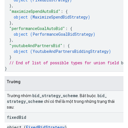
}
,
"maximizeSpendAutoBid"
: 
{
object (
MaximizeSpendBidStrategy
)
}
,
"performanceGoalAutoBid"
: 
{
object (
PerformanceGoalBidStrategy
)
}
,
"youtubeAndPartnersBid"
: 
{
object (
YoutubeAndPartnersBiddingStrategy
)
}
// End of list of possible types for union field 
bi
}
Trường
bid
_
strategy
_
scheme
bid
_
Trường nhóm
. Bắt buộc.
strategy
_
scheme
chỉ có thể là một trong những trạng thái
sau:
fixed
Bid
object (
FixedBidStrategy
)