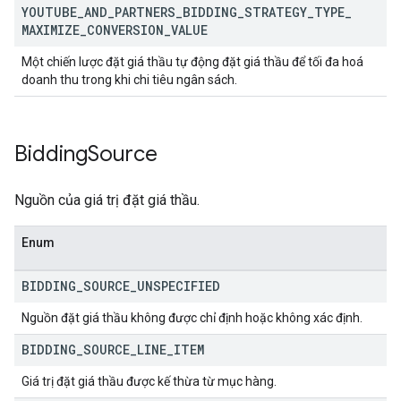
YOUTUBE
_
AND
_
PARTNERS
_
BIDDING
_
STRATEGY
_
TYPE
_
MAXIMIZE
_
CONVERSION
_
VALUE
Một chiến lược đặt giá thầu tự động đặt giá thầu để tối đa hoá
doanh thu trong khi chi tiêu ngân sách.
Bidding
Source
Nguồn của giá trị đặt giá thầu.
Enum
BIDDING
_
SOURCE
_
UNSPECIFIED
Nguồn đặt giá thầu không được chỉ định hoặc không xác định.
BIDDING
_
SOURCE
_
LINE
_
ITEM
Giá trị đặt giá thầu được kế thừa từ mục hàng.