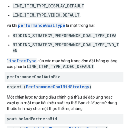
LINE_ITEM_TYPE_DISPLAY_DEFAULT
LINE_ITEM_TYPE_VIDEO_DEFAULT
,
performanceGoalType
và khi
là một trong hai:
BIDDING_STRATEGY_PERFORMANCE_GOAL_TYPE_CIVA
BIDDING_STRATEGY_PERFORMANCE_GOAL_TYPE_IVO_T
EN
lineItemType
của các mục hàng trong đơn đặt hàng quảng
LINE_ITEM_TYPE_VIDEO_DEFAULT
cáo phải là
.
performance
Goal
Auto
Bid
object (
PerformanceGoalBidStrategy
)
Một chiến lược tự động điều chỉnh giá thầu để đáp ứng hoặc
vượt qua một mục tiêu hiệu suất cụ thể. Bạn chỉ được sử dụng
thuộc tính này cho một thực thể mục hàng.
youtube
And
Partners
Bid