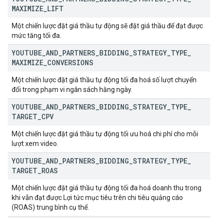
MAXIMIZE
_
LIFT
Một chiến lược đặt giá thầu tự động sẽ đặt giá thầu để đạt được
mức tăng tối đa.
YOUTUBE
_
AND
_
PARTNERS
_
BIDDING
_
STRATEGY
_
TYPE
_
MAXIMIZE
_
CONVERSIONS
Một chiến lược đặt giá thầu tự động tối đa hoá số lượt chuyển
đổi trong phạm vi ngân sách hằng ngày.
YOUTUBE
_
AND
_
PARTNERS
_
BIDDING
_
STRATEGY
_
TYPE
_
TARGET
_
CPV
Một chiến lược đặt giá thầu tự động tối ưu hoá chi phí cho mỗi
lượt xem video.
YOUTUBE
_
AND
_
PARTNERS
_
BIDDING
_
STRATEGY
_
TYPE
_
TARGET
_
ROAS
Một chiến lược đặt giá thầu tự động tối đa hoá doanh thu trong
khi vẫn đạt được Lợi tức mục tiêu trên chi tiêu quảng cáo
(ROAS) trung bình cụ thể.