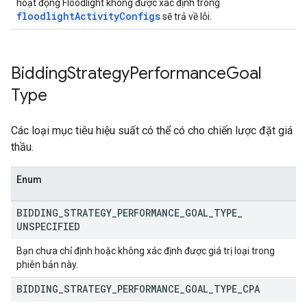
hoạt động Floodlight không được xác định trong
floodlightActivityConfigs
sẽ trả về lỗi.
Bidding
Strategy
Performance
Goal
Type
Các loại mục tiêu hiệu suất có thể có cho chiến lược đặt giá
thầu.
Enum
BIDDING
_
STRATEGY
_
PERFORMANCE
_
GOAL
_
TYPE
_
UNSPECIFIED
Bạn chưa chỉ định hoặc không xác định được giá trị loại trong
phiên bản này.
BIDDING
_
STRATEGY
_
PERFORMANCE
_
GOAL
_
TYPE
_
CPA