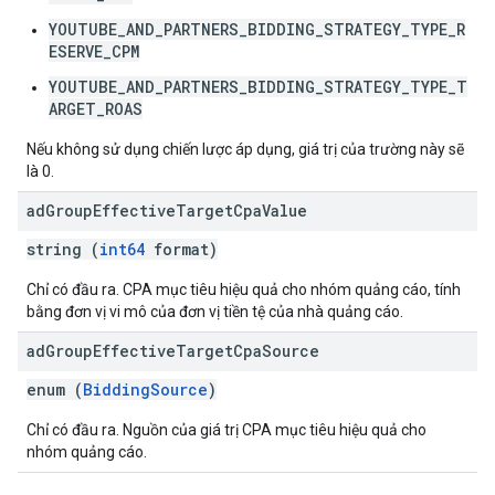
YOUTUBE_AND_PARTNERS_BIDDING_STRATEGY_TYPE_R
ESERVE_CPM
YOUTUBE_AND_PARTNERS_BIDDING_STRATEGY_TYPE_T
ARGET_ROAS
Nếu không sử dụng chiến lược áp dụng, giá trị của trường này sẽ
là 0.
ad
Group
Effective
Target
Cpa
Value
string (
int64
format)
Chỉ có đầu ra. CPA mục tiêu hiệu quả cho nhóm quảng cáo, tính
bằng đơn vị vi mô của đơn vị tiền tệ của nhà quảng cáo.
ad
Group
Effective
Target
Cpa
Source
enum (
BiddingSource
)
Chỉ có đầu ra. Nguồn của giá trị CPA mục tiêu hiệu quả cho
nhóm quảng cáo.