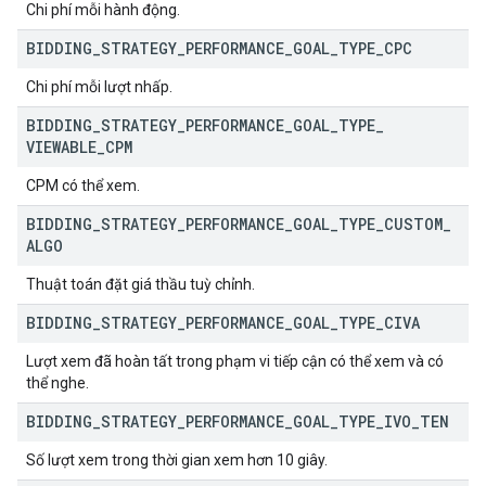
Chi phí mỗi hành động.
BIDDING
_
STRATEGY
_
PERFORMANCE
_
GOAL
_
TYPE
_
CPC
Chi phí mỗi lượt nhấp.
BIDDING
_
STRATEGY
_
PERFORMANCE
_
GOAL
_
TYPE
_
VIEWABLE
_
CPM
CPM có thể xem.
BIDDING
_
STRATEGY
_
PERFORMANCE
_
GOAL
_
TYPE
_
CUSTOM
_
ALGO
Thuật toán đặt giá thầu tuỳ chỉnh.
BIDDING
_
STRATEGY
_
PERFORMANCE
_
GOAL
_
TYPE
_
CIVA
Lượt xem đã hoàn tất trong phạm vi tiếp cận có thể xem và có
thể nghe.
BIDDING
_
STRATEGY
_
PERFORMANCE
_
GOAL
_
TYPE
_
IVO
_
TEN
Số lượt xem trong thời gian xem hơn 10 giây.