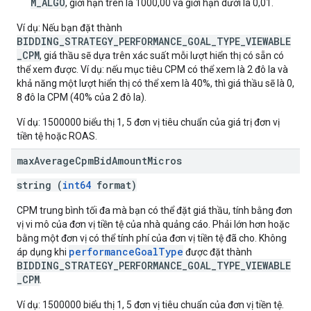
M_ALGO
, giới hạn trên là 1000,00 và giới hạn dưới là 0,01.
Ví dụ: Nếu bạn đặt thành
BIDDING_STRATEGY_PERFORMANCE_GOAL_TYPE_VIEWABLE
_CPM
, giá thầu sẽ dựa trên xác suất mỗi lượt hiển thị có sẵn có
thể xem được. Ví dụ: nếu mục tiêu CPM có thể xem là 2 đô la và
khả năng một lượt hiển thị có thể xem là 40%, thì giá thầu sẽ là 0,
8 đô la CPM (40% của 2 đô la).
Ví dụ: 1500000 biểu thị 1, 5 đơn vị tiêu chuẩn của giá trị đơn vị
tiền tệ hoặc ROAS.
max
Average
Cpm
Bid
Amount
Micros
string (
int64
format)
CPM trung bình tối đa mà bạn có thể đặt giá thầu, tính bằng đơn
vị vi mô của đơn vị tiền tệ của nhà quảng cáo. Phải lớn hơn hoặc
bằng một đơn vị có thể tính phí của đơn vị tiền tệ đã cho. Không
performanceGoalType
áp dụng khi
được đặt thành
BIDDING_STRATEGY_PERFORMANCE_GOAL_TYPE_VIEWABLE
_CPM
.
Ví dụ: 1500000 biểu thị 1, 5 đơn vị tiêu chuẩn của đơn vị tiền tệ.