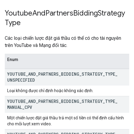
Youtube
And
Partners
Bidding
Strategy
Type
Các loại chiến lược đặt giá thầu có thể có cho tài nguyên
trên YouTube và Mạng đối tác.
Enum
YOUTUBE
_
AND
_
PARTNERS
_
BIDDING
_
STRATEGY
_
TYPE
_
UNSPECIFIED
Loại không được chỉ định hoặc không xác định.
YOUTUBE
_
AND
_
PARTNERS
_
BIDDING
_
STRATEGY
_
TYPE
_
MANUAL
_
CPV
Một chiến lược đặt giá thầu trả một số tiền có thể định cấu hình
cho mỗi lượt xem video.