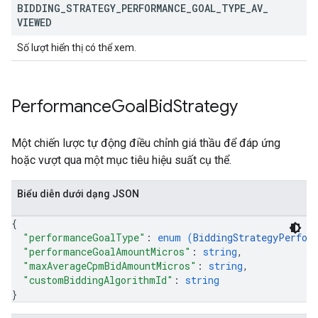
BIDDING
_
STRATEGY
_
PERFORMANCE
_
GOAL
_
TYPE
_
AV
_
VIEWED
Số lượt hiển thị có thể xem.
Performance
Goal
Bid
Strategy
Một chiến lược tự động điều chỉnh giá thầu để đáp ứng
hoặc vượt qua một mục tiêu hiệu suất cụ thể.
Biểu diễn dưới dạng JSON
{
"performanceGoalType"
: 
enum (
BiddingStrategyPerfor
"performanceGoalAmountMicros"
: 
string
,
"maxAverageCpmBidAmountMicros"
: 
string
,
"customBiddingAlgorithmId"
: 
string
}