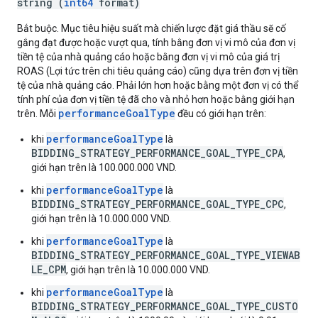
string (
int64
format)
Bắt buộc. Mục tiêu hiệu suất mà chiến lược đặt giá thầu sẽ cố
gắng đạt được hoặc vượt qua, tính bằng đơn vị vi mô của đơn vị
tiền tệ của nhà quảng cáo hoặc bằng đơn vị vi mô của giá trị
ROAS (Lợi tức trên chi tiêu quảng cáo) cũng dựa trên đơn vị tiền
tệ của nhà quảng cáo. Phải lớn hơn hoặc bằng một đơn vị có thể
tính phí của đơn vị tiền tệ đã cho và nhỏ hơn hoặc bằng giới hạn
performanceGoalType
trên. Mỗi
đều có giới hạn trên:
performanceGoalType
khi
là
BIDDING_STRATEGY_PERFORMANCE_GOAL_TYPE_CPA
,
giới hạn trên là 100.000.000 VND.
performanceGoalType
khi
là
BIDDING_STRATEGY_PERFORMANCE_GOAL_TYPE_CPC
,
giới hạn trên là 10.000.000 VND.
performanceGoalType
khi
là
BIDDING_STRATEGY_PERFORMANCE_GOAL_TYPE_VIEWAB
LE_CPM
, giới hạn trên là 10.000.000 VND.
performanceGoalType
khi
là
BIDDING_STRATEGY_PERFORMANCE_GOAL_TYPE_CUSTO