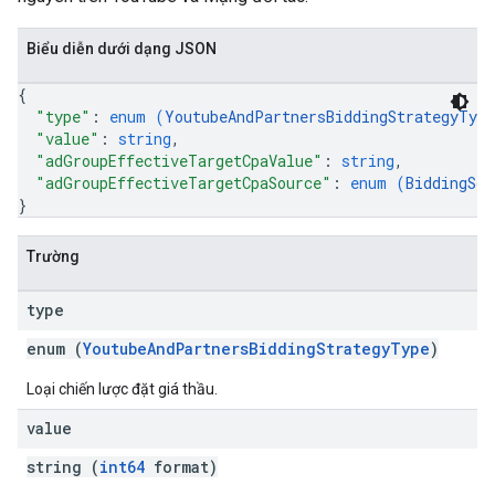
Biểu diễn dưới dạng JSON
{
"type"
: 
enum (
YoutubeAndPartnersBiddingStrategyType
"value"
: 
string
,
"adGroupEffectiveTargetCpaValue"
: 
string
,
"adGroupEffectiveTargetCpaSource"
: 
enum (
BiddingSou
}
Trường
type
enum (
YoutubeAndPartnersBiddingStrategyType
)
Loại chiến lược đặt giá thầu.
value
string (
int64
format)