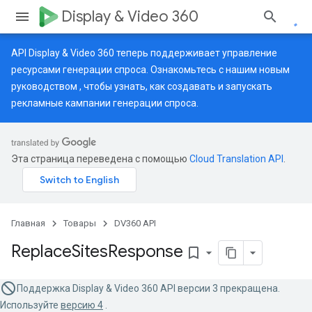
Display & Video 360
API Display & Video 360 теперь поддерживает управление
ресурсами генерации спроса. Ознакомьтесь с нашим
новым
руководством
, чтобы узнать, как создавать и запускать
рекламные кампании генерации спроса.
Эта страница переведена с помощью
Cloud Translation API
.
Главная
Товары
DV360 API
Replace
Sites
Response
bookmark_border
Поддержка Display & Video 360 API версии 3 прекращена.
Используйте
версию 4
.