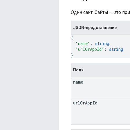
Один сайт. Сайты — это п
JSON-представление
{
"name"
: 
string
,
"urlOrAppId"
: 
string
}
Поля
name
url
Or
App
Id