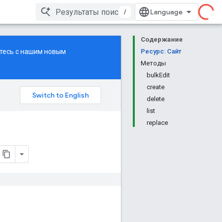
/
Содержание
ьтесь с нашим
новым
Ресурс: Сайт
Методы
bulkEdit
create
delete
list
replace