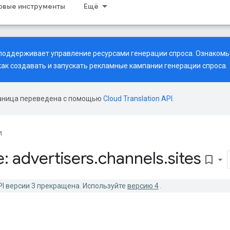
совые инструменты
Ещё
рь поддерживает управление ресурсами генерации спроса. Ознаком
 как создавать и запускать рекламные кампании генерации спроса.
аница переведена с помощью
Cloud Translation API
.
I
: advertisers
.
channels
.
sites
bookmark_border
PI версии 3 прекращена. Используйте
версию 4
.