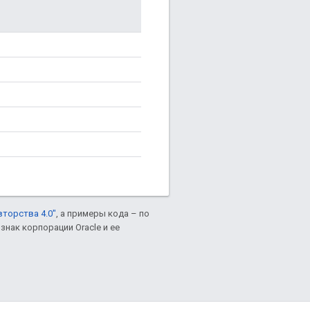
вторства 4.0"
, а примеры кода – по
знак корпорации Oracle и ее