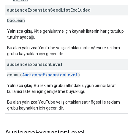
audience
Expansion
Seed
List
Excluded
boolean
Yalnızca çıkış. Kitle genişletme için kaynak listenin hariç tutulup
tutulmayacağı.
Bu alan yalnızca YouTube ve iş ortakları satır öğesi ile reklam
grubu kaynakları için geçerlidir.
audience
Expansion
Level
enum (
AudienceExpansionLevel
)
Yalnızca çıkış. Bu reklam grubu altındaki uygun birinci taraf
kullanıcı listeleri için genişletme büyüklüğü.
Bu alan yalnızca YouTube ve iş ortakları satır öğesi ile reklam
grubu kaynakları için geçerlidir.
Audience
Expansion
Level