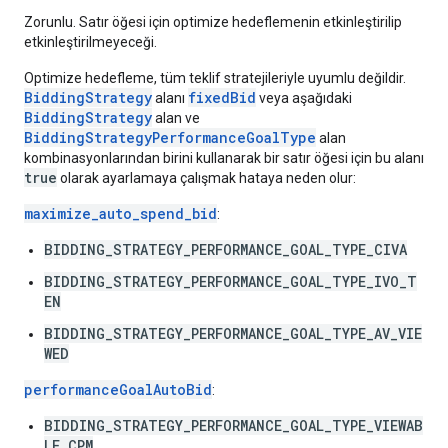
Zorunlu. Satır öğesi için optimize hedeflemenin etkinleştirilip
etkinleştirilmeyeceği.
Optimize hedefleme, tüm teklif stratejileriyle uyumlu değildir.
BiddingStrategy
fixedBid
alanı
veya aşağıdaki
BiddingStrategy
alan ve
BiddingStrategyPerformanceGoalType
alan
kombinasyonlarından birini kullanarak bir satır öğesi için bu alanı
true
olarak ayarlamaya çalışmak hataya neden olur:
maximize_auto_spend_bid
:
BIDDING_STRATEGY_PERFORMANCE_GOAL_TYPE_CIVA
BIDDING_STRATEGY_PERFORMANCE_GOAL_TYPE_IVO_T
EN
BIDDING_STRATEGY_PERFORMANCE_GOAL_TYPE_AV_VIE
WED
performanceGoalAutoBid
:
BIDDING_STRATEGY_PERFORMANCE_GOAL_TYPE_VIEWAB
LE_CPM