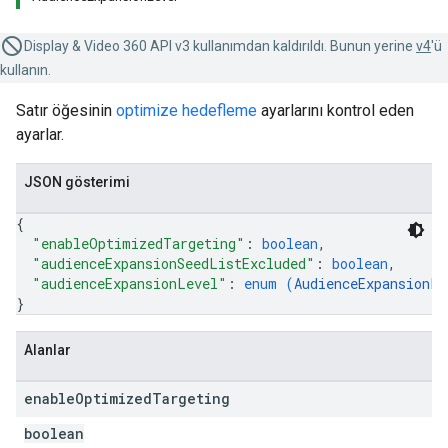
Display & Video 360 API v3 kullanımdan kaldırıldı. Bunun yerine
v4
'ü
kullanın.
Satır öğesinin
optimize hedefleme
ayarlarını kontrol eden
ayarlar.
JSON gösterimi
{
"enableOptimizedTargeting"
: 
boolean
,
"audienceExpansionSeedListExcluded"
: 
boolean
,
"audienceExpansionLevel"
: 
enum (
AudienceExpansionLe
}
Alanlar
enable
Optimized
Targeting
boolean