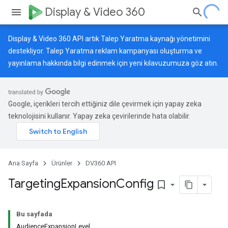
Display & Video 360
Display & Video 360 API artık Talep Yaratma kaynağı yönetimini
destekliyor. Talep Yaratma reklam kampanyası oluşturma ve
yayınlama hakkında bilgi edinmek için
yeni kılavuzumuza
göz atın.
Google, içerikleri tercih ettiğiniz dile çevirmek için yapay zeka
teknolojisini kullanır. Yapay zeka çevirilerinde hata olabilir.
Ana Sayfa
Ürünler
DV360 API
Targeting
Expansion
Config
bookmark_border
Bu sayfada
AudienceExpansionLevel