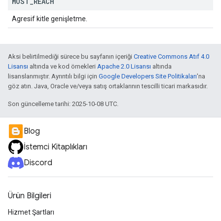
MOST
_
REACH
Agresif kitle genişletme.
Aksi belirtilmediği sürece bu sayfanın içeriği
Creative Commons Atıf 4.0
Lisansı
altında ve kod örnekleri
Apache 2.0 Lisansı
altında
lisanslanmıştır. Ayrıntılı bilgi için
Google Developers Site Politikaları
'na
göz atın. Java, Oracle ve/veya satış ortaklarının tescilli ticari markasıdır.
Son güncelleme tarihi: 2025-10-08 UTC.
Blog
İstemci Kitaplıkları
Discord
Ürün Bilgileri
Hizmet Şartları