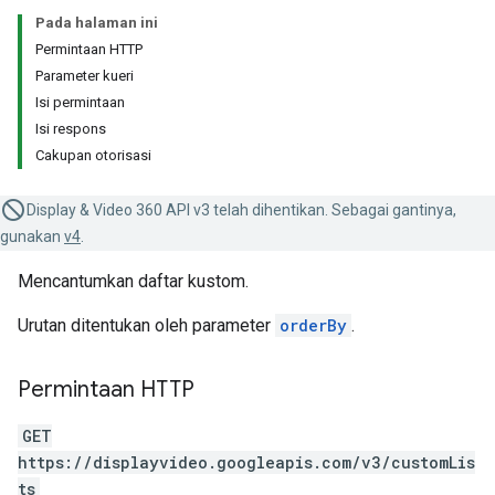
Pada halaman ini
Permintaan HTTP
Parameter kueri
Isi permintaan
Isi respons
Cakupan otorisasi
Display & Video 360 API v3 telah dihentikan. Sebagai gantinya,
gunakan
v4
.
Mencantumkan daftar kustom.
Urutan ditentukan oleh parameter
orderBy
.
Permintaan HTTP
GET
https://displayvideo.googleapis.com/v3/customLis
ts