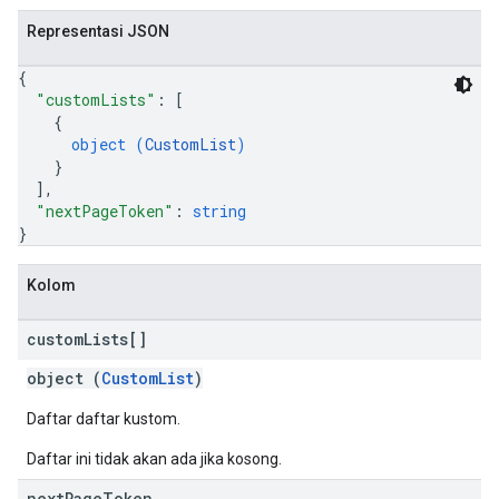
Representasi JSON
{
"customLists"
: 
[
{
object (
CustomList
)
}
]
,
"nextPageToken"
: 
string
}
Kolom
custom
Lists[]
object (
CustomList
)
Daftar daftar kustom.
Daftar ini tidak akan ada jika kosong.
next
Page
Token