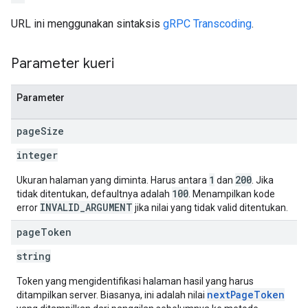
URL ini menggunakan sintaksis
gRPC Transcoding
.
Parameter kueri
Parameter
page
Size
integer
1
200
Ukuran halaman yang diminta. Harus antara
dan
. Jika
100
tidak ditentukan, defaultnya adalah
. Menampilkan kode
INVALID_ARGUMENT
error
jika nilai yang tidak valid ditentukan.
page
Token
string
Token yang mengidentifikasi halaman hasil yang harus
nextPageToken
ditampilkan server. Biasanya, ini adalah nilai