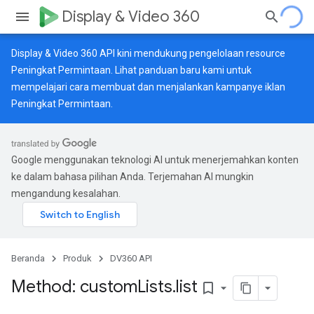
Display & Video 360
Display & Video 360 API kini mendukung pengelolaan resource
Peningkat Permintaan. Lihat
panduan baru
kami untuk
mempelajari cara membuat dan menjalankan kampanye iklan
Peningkat Permintaan.
Google menggunakan teknologi AI untuk menerjemahkan konten
ke dalam bahasa pilihan Anda. Terjemahan AI mungkin
mengandung kesalahan.
Beranda
Produk
DV360 API
Method: custom
Lists
.
list
bookmark_border