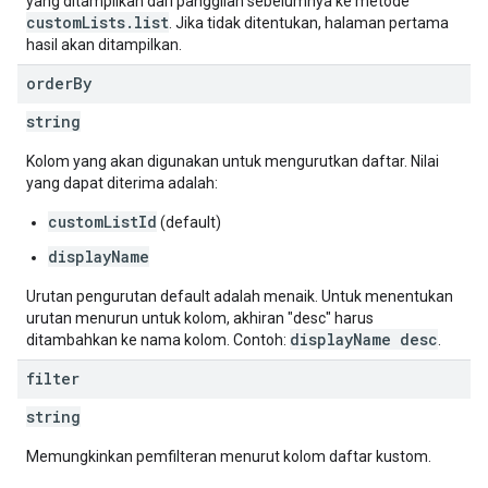
yang ditampilkan dari panggilan sebelumnya ke metode
customLists.list
. Jika tidak ditentukan, halaman pertama
hasil akan ditampilkan.
order
By
string
Kolom yang akan digunakan untuk mengurutkan daftar. Nilai
yang dapat diterima adalah:
customListId
(default)
displayName
Urutan pengurutan default adalah menaik. Untuk menentukan
urutan menurun untuk kolom, akhiran "desc" harus
displayName desc
ditambahkan ke nama kolom. Contoh:
.
filter
string
Memungkinkan pemfilteran menurut kolom daftar kustom.