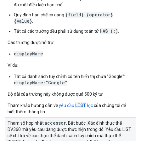
đa một điều kiện hạn chế.
{field} {operator}
Quy định hạn chế có dạng
{value}
.
HAS (:)
Tất cả các trường đều phải sử dụng toán tử
.
Các trường được hỗ trợ:
displayName
Ví dụ:
Tất cả danh sách tuỳ chỉnh có tên hiển thị chứa "Google":
displayName:"Google"
.
Độ dài của trường này không được quá 500 ký tự.
LIST
Tham khảo hướng dẫn về
yêu cầu
lọc
của chúng tôi để
biết thêm thông tin.
accessor
Tham số hợp nhất
. Bắt buộc. Xác định thực thể
DV360 mà yêu cầu đang được thực hiện trong đó. Yêu cầu LIST
sẽ chỉ trả về các thực thể danh sách tuỳ chỉnh mà thực thể