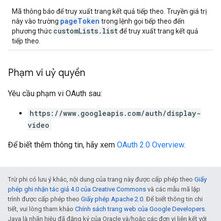
Mã thông báo để truy xuất trang kết quả tiếp theo. Truyền giá trị
pageToken
này vào trường
trong lệnh gọi tiếp theo đến
customLists.list
phương thức
để truy xuất trang kết quả
tiếp theo.
Phạm vi uỷ quyền
Yêu cầu phạm vi OAuth sau:
https://www.googleapis.com/auth/display-
video
Để biết thêm thông tin, hãy xem
OAuth 2.0 Overview
.
Trừ phi có lưu ý khác, nội dung của trang này được cấp phép theo
Giấy
phép ghi nhận tác giả 4.0 của Creative Commons
và các mẫu mã lập
trình được cấp phép theo
Giấy phép Apache 2.0
. Để biết thông tin chi
tiết, vui lòng tham khảo
Chính sách trang web của Google Developers
.
Java là nhãn hiệu đã đăng ký của Oracle và/hoặc các đơn vị liên kết với