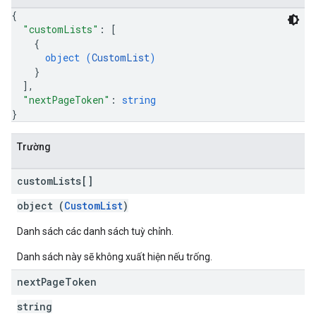
{
"customLists"
: 
[
{
object (
CustomList
)
}
]
,
"nextPageToken"
: 
string
}
Trường
custom
Lists[]
object (
CustomList
)
Danh sách các danh sách tuỳ chỉnh.
Danh sách này sẽ không xuất hiện nếu trống.
next
Page
Token
string