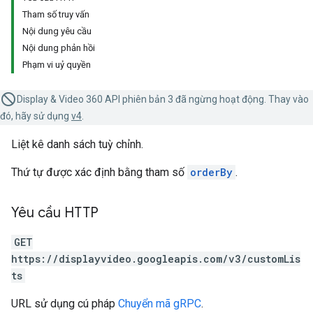
Tham số truy vấn
Nội dung yêu cầu
Nội dung phản hồi
Phạm vi uỷ quyền
Display & Video 360 API phiên bản 3 đã ngừng hoạt động. Thay vào
đó, hãy sử dụng
v4
.
Liệt kê danh sách tuỳ chỉnh.
Thứ tự được xác định bằng tham số
orderBy
.
Yêu cầu HTTP
GET
https://displayvideo.googleapis.com/v3/customLis
ts
URL sử dụng cú pháp
Chuyển mã gRPC
.