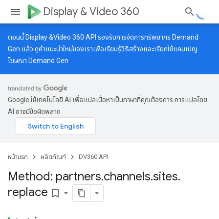
Display & Video 360
ตอนนี้ Display &Video 360 API รองรับการจัดการทรัพยากร Demand
Gen แล้ว ดู
คำแนะนำใหม่
ของเราเพื่อเรียนรู้วิธีสร้างและเรียกใช้แคมเปญ
โฆษณา Demand Gen
Google ใช้เทคโนโลยี AI เพื่อแปลเนื้อหาเป็นภาษาที่คุณต้องการ การแปลโดย
AI อาจมีข้อผิดพลาด
หน้าแรก
ผลิตภัณฑ์
DV360 API
Method: partners
.
channels
.
sites
.
replace
bookmark_border