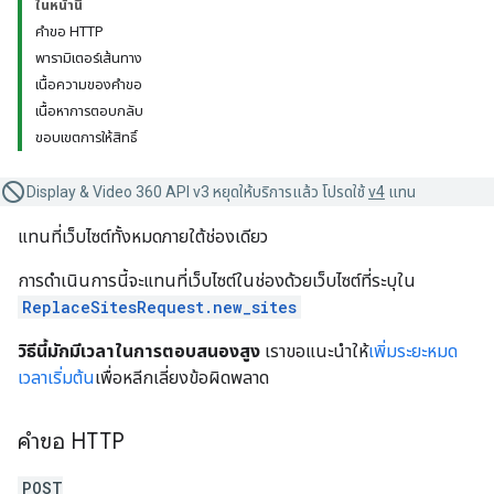
ในหน้านี้
คำขอ HTTP
พารามิเตอร์เส้นทาง
เนื้อความของคำขอ
เนื้อหาการตอบกลับ
ขอบเขตการให้สิทธิ์
Display & Video 360 API v3 หยุดให้บริการแล้ว โปรดใช้
v4
แทน
แทนที่เว็บไซต์ทั้งหมดภายใต้ช่องเดียว
การดำเนินการนี้จะแทนที่เว็บไซต์ในช่องด้วยเว็บไซต์ที่ระบุใน
ReplaceSitesRequest.new_sites
วิธีนี้มักมีเวลาในการตอบสนองสูง
เราขอแนะนำให้
เพิ่มระยะหมด
เวลาเริ่มต้น
เพื่อหลีกเลี่ยงข้อผิดพลาด
คำขอ HTTP
POST