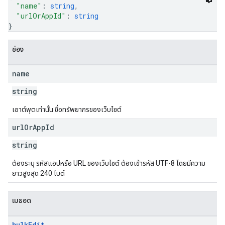
"name"
: 
string
,
"urlOrAppId"
: 
string
}
ช่อง
name
string
เอาต์พุตเท่านั้น ชื่อทรัพยากรของเว็บไซต์
url
Or
App
Id
string
ต้องระบุ รหัสแอปหรือ URL ของเว็บไซต์ ต้องเข้ารหัส UTF-8 โดยมีความ
ยาวสูงสุด 240 ไบต์
เมธอด
bulk
Edit