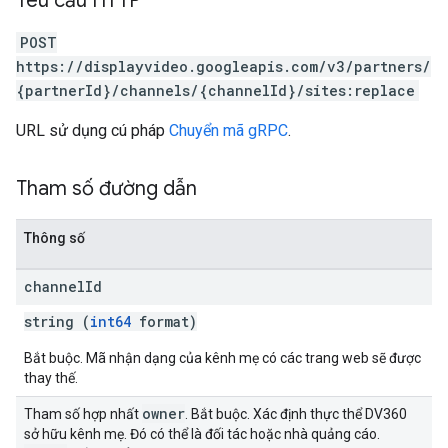
Yêu cầu HTTP
POST
https://displayvideo.googleapis.com/v3/partners/
{partnerId}/channels/{channelId}/sites:replace
URL sử dụng cú pháp
Chuyển mã gRPC
.
Tham số đường dẫn
Thông số
channel
Id
string (
int64
format)
Bắt buộc. Mã nhận dạng của kênh mẹ có các trang web sẽ được
thay thế.
owner
Tham số hợp nhất
. Bắt buộc. Xác định thực thể DV360
sở hữu kênh mẹ. Đó có thể là đối tác hoặc nhà quảng cáo.