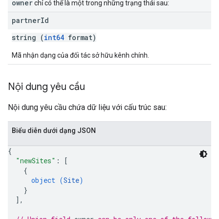
owner
chỉ có thể là một trong những trạng thái sau:
partner
Id
string (
int64
format)
Mã nhận dạng của đối tác sở hữu kênh chính.
Nội dung yêu cầu
Nội dung yêu cầu chứa dữ liệu với cấu trúc sau:
Biểu diễn dưới dạng JSON
{
"newSites"
: 
[
{
object (
Site
)
}
]
,