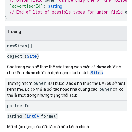
// Union field 
owner
 can be only one of the followi
"advertiserId"
: 
string
// End of list of possible types for union field 
own
}
Trường
new
Sites[]
object (
Site
)
Các trang web sẽ thay thế các trang web hiện có được chỉ định
Sites
cho kênh, được chỉ định dưới dạng danh sách
.
owner
Trường nhóm
. Bắt buộc. Xác định thực thể DV360 sở hữu
owner
kênh mẹ. Đó có thể là đối tác hoặc nhà quảng cáo.
chỉ có
thể là một trong những trạng thái sau:
partner
Id
string (
int64
format)
Mã nhận dạng của đối tác sở hữu kênh chính.