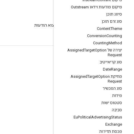
מיקום מודעות וידאו Outstream
סיווג תוכן
בלוג
סוג זרם תוכן
בבלוג שלנו תוכלו למצוא הודעות
Content
Theme
חשובות.
Conversion
Counting
Counting
Method
יצירה של Assigned
Option
Target
Request
פרטי המוצר
סוג קריאייטיב
תנאים והגבלות
Date
Range
מחיקת Assigned
Option
מגבלות ומכסות ל-API
Target
Request
תמחור
סוג המכשיר
מידות
סטטוס ישות
סביבה
Eu
Political
Advertising
Status
Exchange
מכסת תדירות