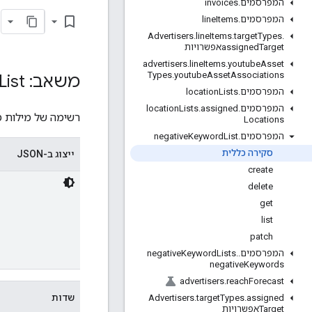
המפרסמים
.
invoices
bookmark_border
המפרסמים
.
Items
line
Advertisers
.
line
Items
.
target
Types
.
Targetאפשרויות
assigned
advertisers
.
line
Items
.
youtube
Asset
Types
.
youtube
Asset
Associations
משאב: Negative
List
המפרסמים
.
Lists
location
המפרסמים
.
assigned
.
Lists
location
רשימה של מילות 
Locations
המפרסמים
.
List
Keyword
negative
סקירה כללית
ייצוג ב-JSON
create
delete
get
list
patch
המפרסמים
.
.
Lists
Keyword
negative
negative
Keywords
advertisers
.
reach
Forecast
שדות
Advertisers
.
target
Types
.
assigned
Targetאפשרויות