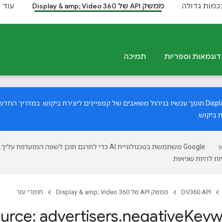
בכמות גדולה
ממשק API של Display & amp; Video 360
עוד
דוגמאות וספריות
תמיכה
ים ליצירת ביקוש.
במדריך החדש
 ביקוש.
‫Google משתמשת בטכנולוגיית AI כדי לתרגם תוכן לשפה המועדפת עליך.
ת להיות שגיאות.
DV360 API
ממשק API של Display & amp; Video 360
חומרי עזר
urce: advertisers
.
negative
Keyw