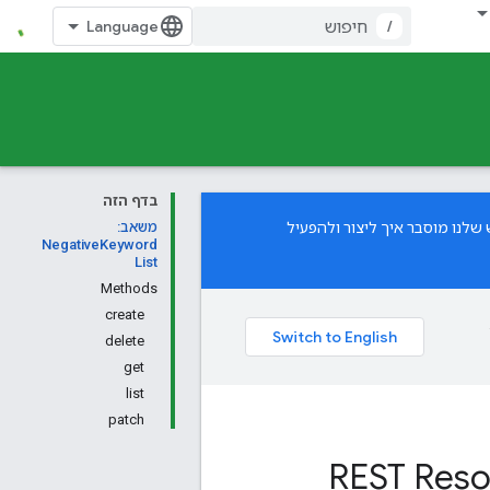
/
בדף הזה
שלנו מוסבר איך ליצור ולהפעיל
משאב:
NegativeKeyword
List
Methods
create
delete
get
list
patch
REST Reso