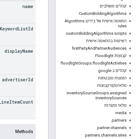
name
קהלים משולבים
Custom
Bidding
Algorithms
התאמה אישית של בידינגAlgorithms
.
rules
Keyword
List
Id
custom
Bidding
Algorithms
.
scripts
רשימות בהתאמה אישית
first
Party
And
Partner
Audiences
display
Name
קבוצות Floodlight
floodlight
Groups
.
floodlight
Activities
קהלים ב-google
הזמנות מובטחות
advertiser
Id
מלאימקורקבוצות
inventory
Source
Groups
.
assigned
Inventory
Sources
Line
Item
Count
מלאי מקורות
media
partners
partner
.
channels
Methods
partners
.
channels
.
sites