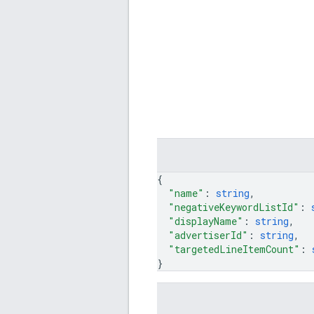
{
"name"
: 
string
,
"negativeKeywordListId"
: 
"displayName"
: 
string
,
"advertiserId"
: 
string
,
"targetedLineItemCount"
: 
}