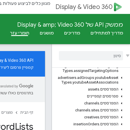
מגוון כלים לביצוע פעולות 
Display & Video 360
ייבוא אל BigQuery
v4
סקירה כללית
ממשק API של Display & amp; Video 360
משאבי REST
מדריך למתחילים
מדריכים
מושגים
חומרי עזר
מפרסמים
advertisers
.
ad
Assets
חשבונות
.
Ads
Group
ad
organizations
.
ad
Groups
‫Display & Video 360 API תומך עכשיו בניהול משאבים של קמפיינ
organizations
.
ad
Groups
.
Targeting
קמפיין פרסום ליצירת
Types
.
assigned
Targeting
Options
advertisers
.
ad
Groups
.
youtube
Asset
Types
.
youtube
Asset
Associations
המפרסמים
.
assets
בתרגומים כאלו עשויו
מפרסמים
.
קמפיינים
המפרסמים
.
channels
המפרסמים
.
sites
.
channels
דף הבית
מוצרים
המפרסמים
.
creatives
ord
Lists
המפרסמים
.
Orders
insertion