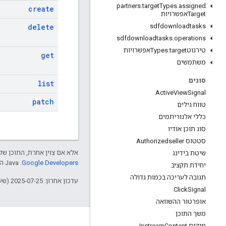
partners
.
target
Types
.
assigned
create
Targetאפשרויות
delete
sdfdownloadtasks
sdfdownloadtasks
.
operations
טירגוטTypes
targetאפשרויות
.
get
משתמשים
סוגים
list
Active
View
Signal
patch
טווח גילים
כללי אלגוריתמים
סוג תוכן אודיו
סטטוס Authorizedseller
אלא אם צוין אחרת, התוכן של 
שיטת בידינג
Google Developers‏
.‏ Java הוא סימן מסחרי רשום של חברת Oracle ו/או של השותפים העצמאיים שלה.
יחידת תקציב
תגובה לעריכה בכמות גדולה
עדכון אחרון: 2025-07-25 (שעון UTC).
Click
Signal
אופרטור ההשוואה
משך התוכן
מיקום Instream
Content