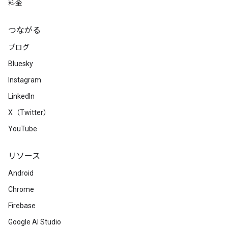
料金
つながる
ブログ
Bluesky
Instagram
LinkedIn
X（Twitter）
YouTube
リソース
Android
Chrome
Firebase
Google AI Studio