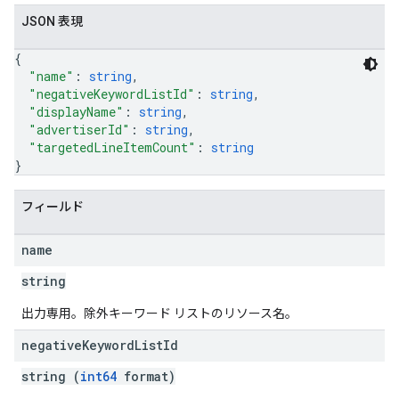
JSON 表現
{
"name"
: 
string
,
etOptions
"negativeKeywordListId"
: 
string
,
"displayName"
: 
string
,
"advertiserId"
: 
string
,
"targetedLineItemCount"
: 
string
}
フィールド
name
string
出力専用。除外キーワード リストのリソース名。
rySources
negative
Keyword
List
Id
string (
int64
format)