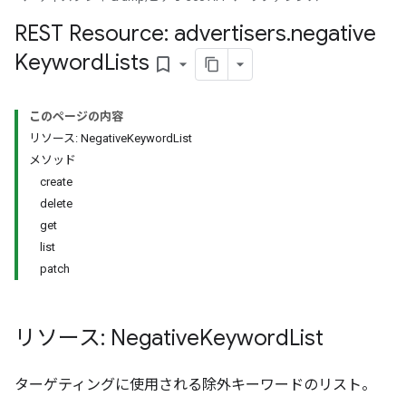
s.youtubeAssetAssociations
REST Resource: advertisers
.
negative
Keyword
Lists
bookmark_border
このページの内容
リソース: NegativeKeywordList
メソッド
create
signedTargetOptions
delete
s.youtubeAssetAssociations
get
list
ons
patch
リソース: Negative
Keyword
List
ターゲティングに使用される除外キーワードのリスト。