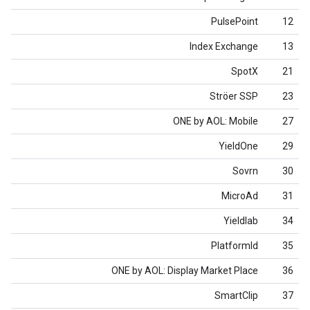
PulsePoint
12
Index Exchange
13
SpotX
21
Ströer SSP
23
ONE by AOL: Mobile
27
YieldOne
29
Sovrn
30
MicroAd
31
Yieldlab
34
PlatformId
35
ONE by AOL: Display Market Place
36
SmartClip
37