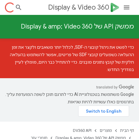
Display & Video 360
ממשק API של Display & amp; Video 360
כדי לפשט את ניהול קובצי ה-SDF, לכלול יותר משאבים ולקצר את זמן
ההעלאה כשמעלים קובצי SDF של פריטים, אפשר להשתמש ב
העלאה
חלקית של קובץ נתונים מובְנים
. כדי להתחיל כבר היום, מומלץ לעיין
במדריך החדש
.
‫Google משתמשת בטכנולוגיית AI כדי לתרגם תוכן לשפה המועדפת עליך.
בתרגומים כאלו עשויות להיות שגיאות.
דף הבית
מוצרים
DV360 API
ממשק API של Display & amp; Video 360
חומרי עזר