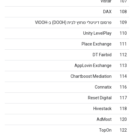
Vistar
107
DAX
108
109
פרסום דיגיטלי מחוץ לבית (DOOH) ב-VIOOH
Unity LevelPlay
110
Place Exchange
111
DT Fairbid
112
AppLovin Exchange
113
Chartboost Mediation
114
Connatix
116
Reset Digital
117
Hivestack
118
AdMost
120
TopOn
122