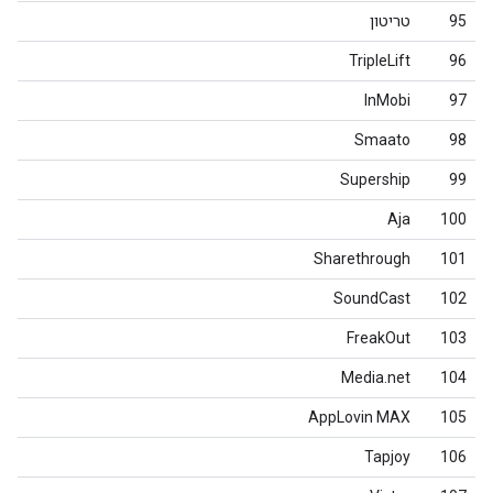
95
טריטון
TripleLift
96
InMobi
97
Smaato
98
Supership
99
Aja
100
Sharethrough
101
SoundCast
102
FreakOut
103
Media.net
104
AppLovin MAX
105
Tapjoy
106