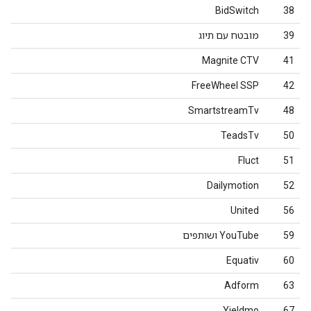
BidSwitch
38
39
מובטח עם תיוג
Magnite CTV
41
FreeWheel SSP
42
SmartstreamTv
48
TeadsTv
50
Fluct
51
Dailymotion
52
United
56
59
YouTube ושותפים
Equativ
60
Adform
63
Yieldmo
67