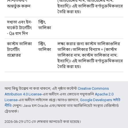
নিশ্চিতকরণ
(অডিয়েন্সের নাম; অডিয়েন্সের নাম;
অন্তর্ভুক্ত করুন
ইত্যাদি)। এই তালিকাটি বর্ণানুক্রমিকভাবে
তৈরি করা হয়।
সখ্যতা এবং ইন-
স্ট্রিং,
মার্কেট টার্গেটিং
তালিকা
- Qa বাদ দিন
কাস্টম তালিকা
স্ট্রিং,
লক্ষ্য করার জন্য কাস্টম তালিকাগুলির
টার্গেটিং
তালিকা
তালিকা। তালিকার বিন্যাস = (কাস্টম
প্রশ্নোত্তর
তালিকার নাম; কাস্টম তালিকার নাম;
ইত্যাদি)। এই তালিকাটি বর্ণানুক্রমিকভাবে
তৈরি করা হয়।
অন্য কিছু উল্লেখ না করা থাকলে, এই পৃষ্ঠার কন্টেন্ট
Creative Commons
Attribution 4.0 License
-এর অধীনে এবং কোডের নমুনাগুলি
Apache 2.0
License
-এর অধীনে লাইসেন্স প্রাপ্ত। আরও জানতে,
Google Developers সাইট
নীতি
দেখুন। Java হল Oracle এবং/অথবা তার অ্যাফিলিয়েট সংস্থার রেজিস্টার্ড
ট্রেডমার্ক।
2026-06-29 UTC-তে শেষবার আপডেট করা হয়েছে।