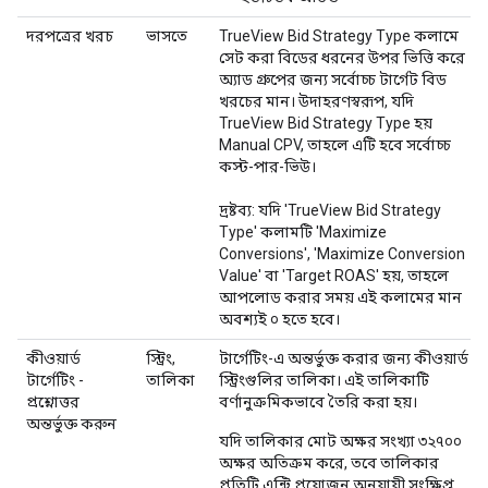
দরপত্রের খরচ
ভাসতে
TrueView Bid Strategy Type কলামে
সেট করা বিডের ধরনের উপর ভিত্তি করে
অ্যাড গ্রুপের জন্য সর্বোচ্চ টার্গেট বিড
খরচের মান। উদাহরণস্বরূপ, যদি
TrueView Bid Strategy Type হয়
Manual CPV, তাহলে এটি হবে সর্বোচ্চ
কস্ট-পার-ভিউ।
দ্রষ্টব্য: যদি 'TrueView Bid Strategy
Type' কলামটি 'Maximize
Conversions', 'Maximize Conversion
Value' বা 'Target ROAS' হয়, তাহলে
আপলোড করার সময় এই কলামের মান
অবশ্যই ০ হতে হবে।
কীওয়ার্ড
স্ট্রিং,
টার্গেটিং-এ অন্তর্ভুক্ত করার জন্য কীওয়ার্ড
টার্গেটিং -
তালিকা
স্ট্রিংগুলির তালিকা। এই তালিকাটি
প্রশ্নোত্তর
বর্ণানুক্রমিকভাবে তৈরি করা হয়।
অন্তর্ভুক্ত করুন
যদি তালিকার মোট অক্ষর সংখ্যা ৩২৭০০
অক্ষর অতিক্রম করে, তবে তালিকার
প্রতিটি এন্ট্রি প্রয়োজন অনুযায়ী সংক্ষিপ্ত