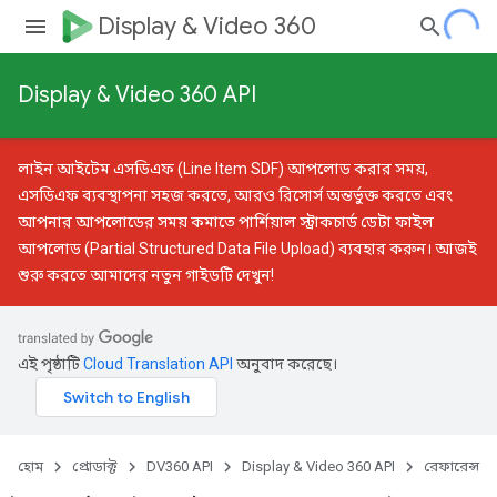
Display & Video 360
Display & Video 360 API
লাইন আইটেম এসডিএফ (Line Item SDF) আপলোড করার সময়,
এসডিএফ ব্যবস্থাপনা সহজ করতে, আরও রিসোর্স অন্তর্ভুক্ত করতে এবং
আপনার আপলোডের সময় কমাতে
পার্শিয়াল স্ট্রাকচার্ড ডেটা ফাইল
আপলোড (Partial Structured Data File Upload)
ব্যবহার করুন। আজই
শুরু করতে আমাদের
নতুন গাইডটি
দেখুন!
এই পৃষ্ঠাটি
Cloud Translation API
অনুবাদ করেছে।
হোম
প্রোডাক্ট
DV360 API
Display & Video 360 API
রেফারেন্স