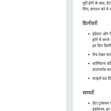
पूरी होने के बाद, डे
लिए, संगठन को ये क
डिलीवरी
इंप्रेशन और 
होने में लग
हर दिन डिलीव
मैच टेबल फ़ा
कॉन्फ़िगर की
डाउनलोड करते
फ़ाइलें 60 द
सामग्री
डेटा ट्रांसफ़
इस्तेमाल, ह