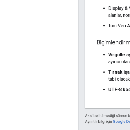
Display & V
alanlar, n
Tüm Veri A
Biçimlendir
Virgülle ay
ayırıcı olar
Tırnak işa
tabi olacakt
UTF-8 ko
Aksi belirtilmediği sürece 
Ayrıntılı bilgi için
Google Dev