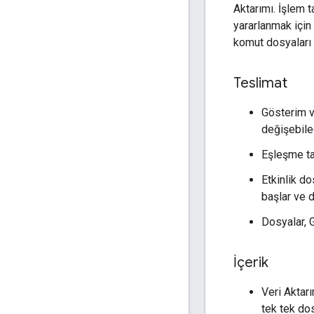
Aktarımı. İşlem t
yararlanmak için
komut dosyaları 
Teslimat
Gösterim v
değişebilec
Eşleşme tab
Etkinlik d
başlar ve 
Dosyalar, G
İçerik
Veri Aktarı
tek tek dos