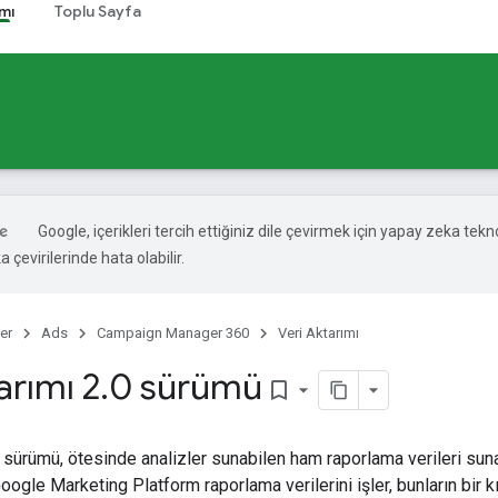
mı
Toplu Sayfa
Google, içerikleri tercih ettiğiniz dile çevirmek için yapay zeka tekno
 çevirilerinde hata olabilir.
er
Ads
Campaign Manager 360
Veri Aktarımı
arımı 2
.
0 sürümü
bookmark_border
0 sürümü, ötesinde analizler sunabilen ham raporlama verileri sun
oogle Marketing Platform raporlama verilerini işler, bunların bir kı