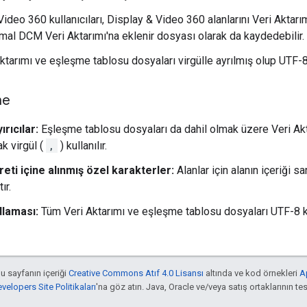
ideo 360 kullanıcıları, Display & Video 360 alanlarını Veri Aktarımı
ormal DCM Veri Aktarımı'na eklenir dosyası olarak da kaydedebilir.
ktarımı ve eşleşme tablosu dosyaları virgülle ayrılmış olup UTF-
me
ırıcılar:
Eşleşme tablosu dosyaları da dahil olmak üzere Veri Ak
ak virgül (
,
) kullanılır.
reti içine alınmış özel karakterler:
Alanlar için alanın içeriği sa
ır.
dlaması:
Tüm Veri Aktarımı ve eşleşme tablosu dosyaları UTF-8 
bu sayfanın içeriği
Creative Commons Atıf 4.0 Lisansı
altında ve kod örnekleri
A
elopers Site Politikaları
'na göz atın. Java, Oracle ve/veya satış ortaklarının tesc