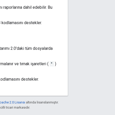
 raporlarına dahil edebilir. Bu
8 kodlamasını destekler.
tarımı 2.0'daki tüm dosyalarda
rmalanır ve tırnak işaretleri (
"
)
kodlamasını destekler.
pache 2.0 Lisansı
altında lisanslanmıştır.
illi ticari markasıdır.