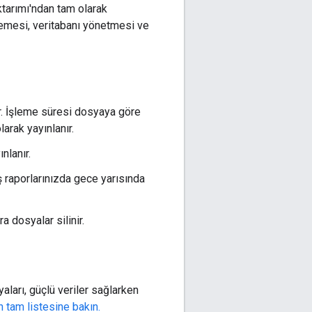
ktarımı'ndan tam olarak
lemesi, veritabanı yönetmesi ve
ır. İşleme süresi dosyaya göre
larak yayınlanır.
nlanır.
ş raporlarınızda gece yarısında
 dosyalar silinir.
aları, güçlü veriler sağlarken
ın tam listesine bakın.