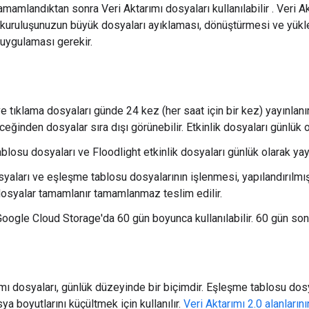
amamlandıktan sonra Veri Aktarımı dosyaları kullanılabilir . Veri A
 kuruluşunuzun büyük dosyaları ayıklaması, dönüştürmesi ve yük
uygulaması gerekir.
e tıklama dosyaları günde 24 kez (her saat için bir kez) yayınlan
eğinden dosyalar sıra dışı görünebilir. Etkinlik dosyaları günlük o
losu dosyaları ve Floodlight etkinlik dosyaları günlük olarak yayı
osyaları ve eşleşme tablosu dosyalarının işlenmesi, yapılandırılmı
dosyalar tamamlanır tamamlanmaz teslim edilir.
oogle Cloud Storage'da 60 gün boyunca kullanılabilir. 60 gün sonra
mı dosyaları, günlük düzeyinde bir biçimdir. Eşleşme tablosu dosy
ya boyutlarını küçültmek için kullanılır.
Veri Aktarımı 2.0 alanların