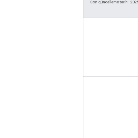
Son güncelleme tarihi: 202
Araçlar
Kütüphaneler
API Gezgini