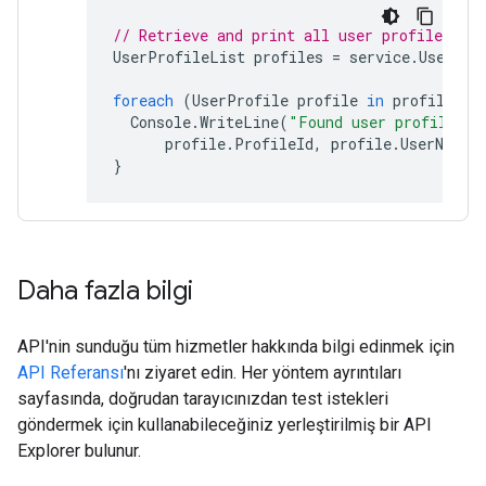
// Retrieve and print all user profiles for
UserProfileList
profiles
=
service
.
UserPro
foreach
(
UserProfile
profile
in
profiles
.
I
Console
.
WriteLine
(
"Found user profile wi
profile
.
ProfileId
,
profile
.
UserName
)
}
Daha fazla bilgi
API'nin sunduğu tüm hizmetler hakkında bilgi edinmek için
API Referansı
'nı ziyaret edin. Her yöntem ayrıntıları
sayfasında, doğrudan tarayıcınızdan test istekleri
göndermek için kullanabileceğiniz yerleştirilmiş bir API
Explorer bulunur.