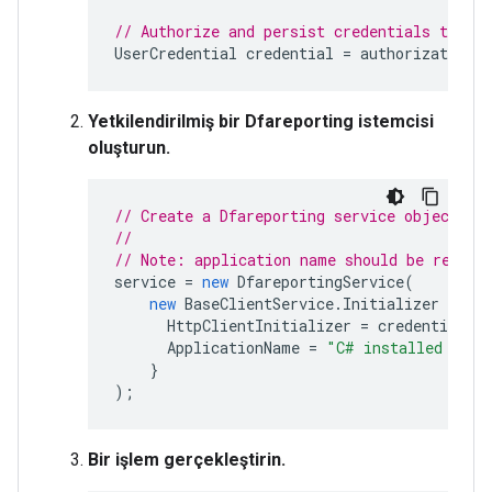
// Authorize and persist credentials to the
UserCredential
credential
=
authorizationT
Yetkilendirilmiş bir Dfareporting istemcisi
oluşturun.
// Create a Dfareporting service object.
//
// Note: application name should be replac
service
=
new
DfareportingService
(
new
BaseClientService
.
Initializer
{
HttpClientInitializer
=
credential
,
ApplicationName
=
"C# installed app 
}
);
Bir işlem gerçekleştirin.