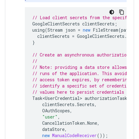
// Load client secrets from the specified 
GoogleClientSecrets
clientSecrets
;
using
(
Stream
json
=
new
FileStream
(
pathToJ
clientSecrets
=
GoogleClientSecrets
.
From
}
// Create an asynchronous authorization tas
//
// Note: providing a data store allows aut
// runs of the application. This avoids pr
// access token expires, by remembering th
// identify a specific set of credentials 
// values here to persist credentials for 
Task<UserCredential>
authorizationTask
=
G
clientSecrets
.
Secrets
,
OAuthScopes
,
"user"
,
CancellationToken
.
None
,
dataStore
,
new
ManualCodeReceiver
());