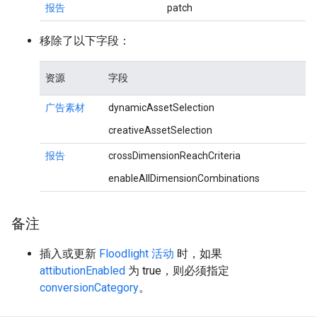
报告
patch
移除了以下字段：
资源
字段
广告素材
dynamicAssetSelection
creativeAssetSelection
报告
crossDimensionReachCriteria
enableAllDimensionCombinations
备注
插入或更新
Floodlight 活动
时，如果
attibutionEnabled
为 true，则必须指定
conversionCategory
。