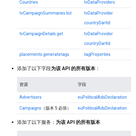
Countries
tvDataProviders
tvCampaignSummaries.list
tvDataProvider
countryDartId
tvCampaignDetails.get
tvDataProvider
countryDartId
placements.generatetags
tagProperties
添加了以下字段
为该 API 的所有版本
：
资源
字段
Advertisers
euPoliticalAdsDeclaration
Campaigns
（版本 5 必填）
euPoliticalAdsDeclaration
添加了以下服务：
为该 API 的所有版本