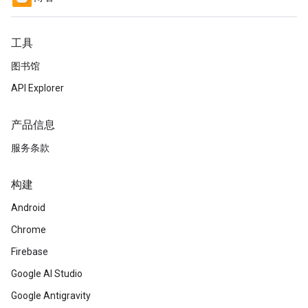
工具
图书馆
API Explorer
产品信息
服务条款
构建
Android
Chrome
Firebase
Google AI Studio
Google Antigravity