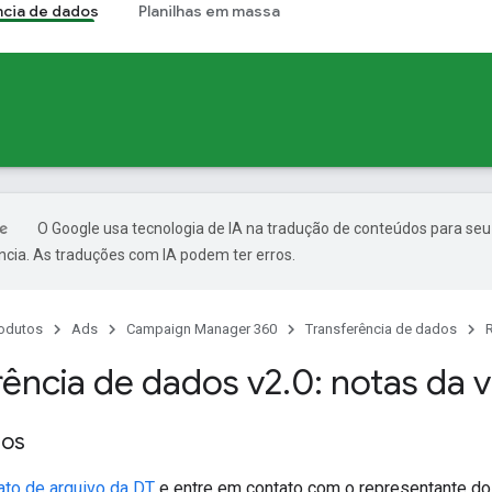
ncia de dados
Planilhas em massa
O Google usa tecnologia de IA na tradução de conteúdos para seu
ncia. As traduções com IA podem ter erros.
odutos
Ads
Campaign Manager 360
Transferência de dados
rência de dados v2
.
0: notas da 
os
ato de arquivo da DT
e entre em contato com o representante d