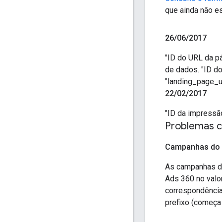
que ainda não es
26
/
06
/
2017
"ID do URL da pá
de dados. "ID d
"landing_page_u
22
/
02
/
2017
"ID da impressão
Problemas 
Campanhas do 
As campanhas do
Ads 360 no valo
correspondência
prefixo (começa