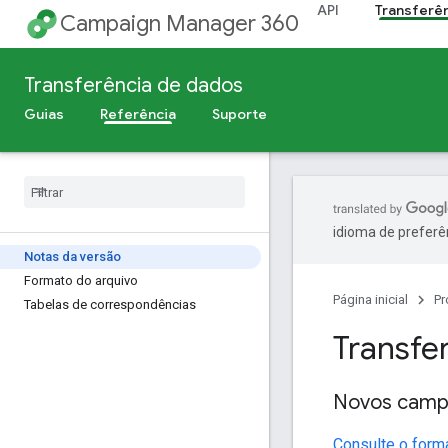
API
Transferê
Campaign Manager 360
Transferência de dados
Guias
Referência
Suporte
idioma de preferê
Notas da versão
Formato do arquivo
Página inicial
Pr
Tabelas de correspondências
Transfe
Novos camp
Consulte o form