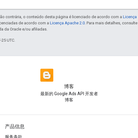
ão contrária, o conteúdo desta página é licenciado de acordo com a
Licença 
icenciadas de acordo com a
Licença Apache 2.0
. Para mais detalhes, consult
a da Oracle e/ou afiliadas.
7-25 UTC.
博客
最新的 Google Ads API 开发者
博客
产品信息
服务条款