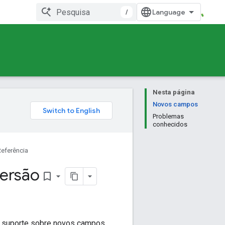
/
Nesta página
Novos campos
Problemas
conhecidos
Referência
versão
bookmark_border
o suporte sobre novos campos