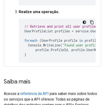
Realize uma operação.
// Retrieve and print all user profiles for
UserProfileList
profiles
=
service
.
UserPro
foreach
(
UserProfile
profile
in
profiles
.
I
Console
.
WriteLine
(
"Found user profile wi
profile
.
ProfileId
,
profile
.
UserName
)
}
Saiba mais
Acesse a
referência da API
para saber mais sobre todos
os serviços que a API oferece. Todas as páginas de
detalhes dos métodos contam com o APIs Explorer