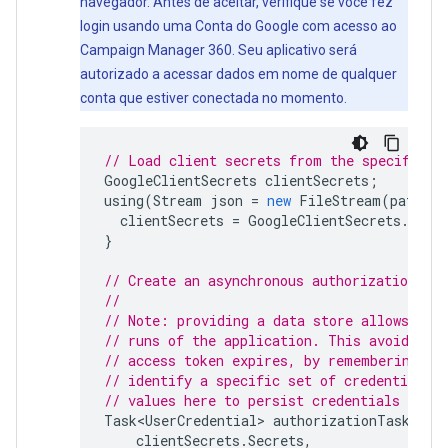
navegador. Antes de aceitar, verifique se você fez
login usando uma Conta do Google com acesso ao
Campaign Manager 360. Seu aplicativo será
autorizado a acessar dados em nome de qualquer
conta que estiver conectada no momento.
// Load client secrets from the specified 
GoogleClientSecrets
clientSecrets
;
using
(
Stream
json
=
new
FileStream
(
pathToJ
clientSecrets
=
GoogleClientSecrets
.
From
}
// Create an asynchronous authorization tas
//
// Note: providing a data store allows aut
// runs of the application. This avoids pr
// access token expires, by remembering th
// identify a specific set of credentials 
// values here to persist credentials for 
Task<UserCredential>
authorizationTask
=
G
clientSecrets
.
Secrets
,