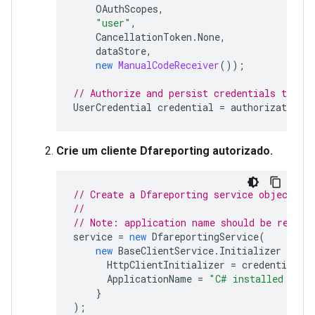
OAuthScopes
,
"user"
,
CancellationToken
.
None
,
dataStore
,
new
ManualCodeReceiver
());
// Authorize and persist credentials to the
UserCredential
credential
=
authorizationT
Crie um cliente Dfareporting autorizado.
// Create a Dfareporting service object.
//
// Note: application name should be replac
service
=
new
DfareportingService
(
new
BaseClientService
.
Initializer
{
HttpClientInitializer
=
credential
,
ApplicationName
=
"C# installed app 
}
);