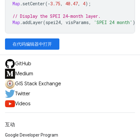
Map
.
setCenter
(
-
3.75
,
40.47
,
4
);
// Display the SPEI 24-month layer.
Map
.
addLayer
(
spei24
,
visParams
,
'SPEI 24 month'
);
在代码编辑器中打开
GitHub
Medium
GIS Stack Exchange
Twitter
Videos
互动
Google Developer Program