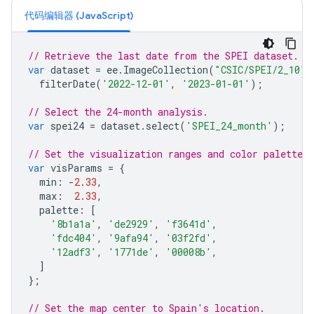
代码编辑器 (JavaScript)
// Retrieve the last date from the SPEI dataset.
var
dataset
=
ee
.
ImageCollection
(
"CSIC/SPEI/2_10"
)
filterDate
(
'2022-12-01'
,
'2023-01-01'
);
// Select the 24-month analysis.
var
spei24
=
dataset
.
select
(
'SPEI_24_month'
);
// Set the visualization ranges and color palette.
var
visParams
=
{
min
:
-
2.33
,
max
:
2.33
,
palette
:
[
'8b1a1a'
,
'de2929'
,
'f3641d'
,
'fdc404'
,
'9afa94'
,
'03f2fd'
,
'12adf3'
,
'1771de'
,
'00008b'
,
]
};
// Set the map center to Spain's location.