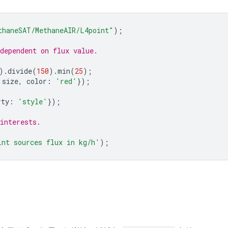
thaneSAT/MethaneAIR/L4point"
);
dependent on flux value.
).
divide
(
150
).
min
(
25
);
size
,
color
:
'red'
});
rty
:
'style'
});
interests.
int sources flux in kg/h'
);