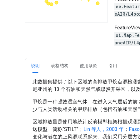
ee.Featu
eAIR/L4p
FeatureVie
ui.Map.F
aneAIR/L4
说明
表格结构
使用条款
引用
此数据集提供了以下区域的高排放甲烷点源检测
尼亚州的 13 个石油和天然气或煤炭开采区，以
甲烷是一种强效温室气体，在进入大气层后的前 2
少与人类活动相关的甲烷排放（包括石油和天然
区域排放量是使用地统计反演模型框架根据观测到的
送模型，简称“STILT”；
Lin 等人，2003 年
；
Fas
变化与潜在的上风源联系起来。我们采用分层方法来