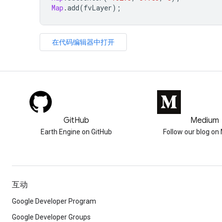
Map
.
add
(
fvLayer
);
在代码编辑器中打开
GitHub
Medium
Earth Engine on GitHub
Follow our blog o
互动
Google Developer Program
Google Developer Groups