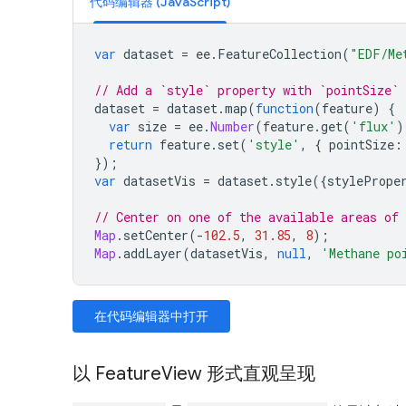
代码编辑器 (JavaScript)
var
dataset
=
ee
.
FeatureCollection
(
"EDF/Me
// Add a `style` property with `pointSize` 
dataset
=
dataset
.
map
(
function
(
feature
)
{
var
size
=
ee
.
Number
(
feature
.
get
(
'flux'
)
return
feature
.
set
(
'style'
,
{
pointSize
:
});
var
datasetVis
=
dataset
.
style
({
stylePrope
// Center on one of the available areas of 
Map
.
setCenter
(
-
102.5
,
31.85
,
8
);
Map
.
addLayer
(
datasetVis
,
null
,
'Methane po
在代码编辑器中打开
以 FeatureView 形式直观呈现