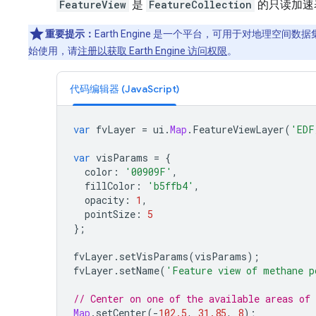
FeatureView
是
FeatureCollection
的只读加速
重要提示：
Earth Engine 是一个平台，可用于对地理空
始使用，请
注册以获取 Earth Engine 访问权限
。
代码编辑器 (JavaScript)
var
fvLayer
=
ui
.
Map
.
FeatureViewLayer
(
'EDF
var
visParams
=
{
color
:
'00909F'
,
fillColor
:
'b5ffb4'
,
opacity
:
1
,
pointSize
:
5
};
fvLayer
.
setVisParams
(
visParams
);
fvLayer
.
setName
(
'Feature view of methane p
// Center on one of the available areas of 
Map
.
setCenter
(
-
102.5
,
31.85
,
8
);