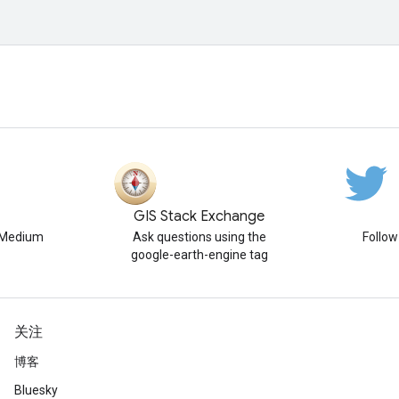
GIS Stack Exchange
n Medium
Ask questions using the
Follo
google-earth-engine tag
关注
博客
Bluesky