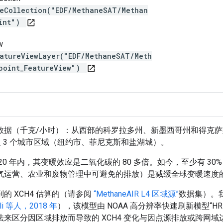
reCollection("EDF/MethaneSAT/Methan
oint")
open_in_new
w
eatureViewLayer("EDF/MethaneSAT/Meth
point_FeatureView")
open_in_new
数据（千克/小时）：从西部的科罗拉多州、新墨西哥州和得克
及 3 个城市区域（纽约市、菲尼克斯和盐湖城）。
0 年内，其变暖效应是二氧化碳的 80 多倍。如今，至少有 30
气运营、农业和废物管理中可避免的排放）是减缓全球变暖速度
 XCH4 估算的（请参阅
“MethaneAIR L4 区域源”
数据集）。
oli 等人，2018 年
），该模型由 NOAA 高分辨率快速刷新模型“HR
区分因区域排放而导致的 XCH4 变化与因点源排放或跨网域边界