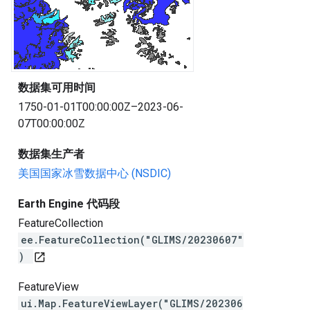
数据集可用时间
1750-01-01T00:00:00Z–2023-06-
07T00:00:00Z
数据集生产者
美国国家冰雪数据中心 (NSDIC)
Earth Engine 代码段
FeatureCollection
ee.FeatureCollection("GLIMS/20230607"
)
open_in_new
FeatureView
ui.Map.FeatureViewLayer("GLIMS/202306