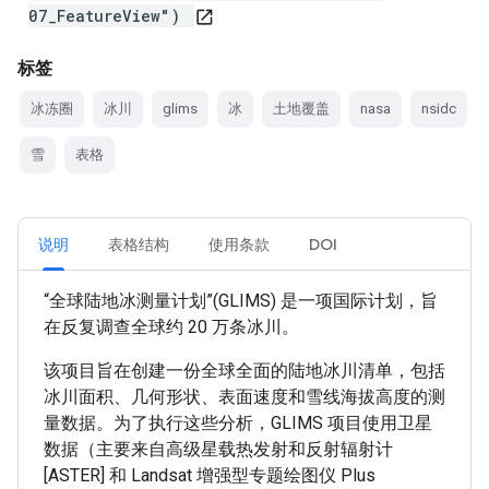
07_FeatureView")
open_in_new
标签
冰冻圈
冰川
glims
冰
土地覆盖
nasa
nsidc
雪
表格
说明
表格结构
使用条款
DOI
“全球陆地冰测量计划”(GLIMS) 是一项国际计划，旨
在反复调查全球约 20 万条冰川。
该项目旨在创建一份全球全面的陆地冰川清单，包括
冰川面积、几何形状、表面速度和雪线海拔高度的测
量数据。为了执行这些分析，GLIMS 项目使用卫星
数据（主要来自高级星载热发射和反射辐射计
[ASTER] 和 Landsat 增强型专题绘图仪 Plus