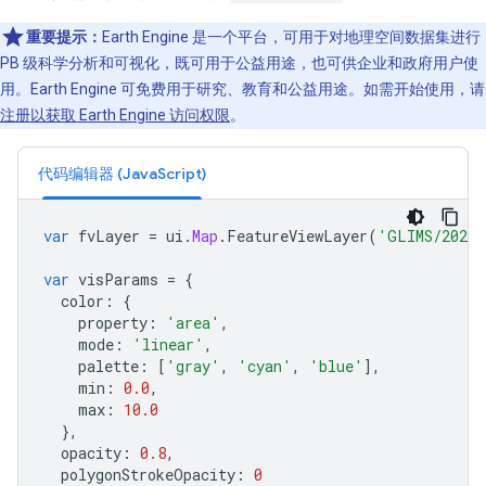
重要提示：
Earth Engine 是一个平台，可用于对地理空间数据集进行
PB 级科学分析和可视化，既可用于公益用途，也可供企业和政府用户使
用。Earth Engine 可免费用于研究、教育和公益用途。如需开始使用，请
注册以获取 Earth Engine 访问权限
。
代码编辑器 (JavaScript)
var
fvLayer
=
ui
.
Map
.
FeatureViewLayer
(
'GLIMS/20230
var
visParams
=
{
color
:
{
property
:
'area'
,
mode
:
'linear'
,
palette
:
[
'gray'
,
'cyan'
,
'blue'
],
min
:
0.0
,
max
:
10.0
},
opacity
:
0.8
,
polygonStrokeOpacity
:
0