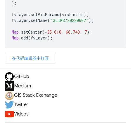
};
fvLayer
.
setVisParams
(
visParams
);
fvLayer
.
setName
(
'GLIMS/20230607'
);
Map
.
setCenter
(
-
35.618
,
66.743
,
7
);
Map
.
add
(
fvLayer
);
在代码编辑器中打开
GitHub
Medium
GIS Stack Exchange
Twitter
Videos