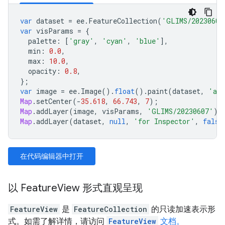
var
dataset
=
ee
.
FeatureCollection
(
'GLIMS/20230607
var
visParams
=
{
palette
:
[
'gray'
,
'cyan'
,
'blue'
],
min
:
0.0
,
max
:
10.0
,
opacity
:
0.8
,
};
var
image
=
ee
.
Image
().
float
().
paint
(
dataset
,
'ar
Map
.
setCenter
(
-
35.618
,
66.743
,
7
);
Map
.
addLayer
(
image
,
visParams
,
'GLIMS/20230607'
);
Map
.
addLayer
(
dataset
,
null
,
'for Inspector'
,
false
在代码编辑器中打开
以 FeatureView 形式直观呈现
FeatureView
是
FeatureCollection
的只读加速表示形
式。如需了解详情，请访问
FeatureView
文档。