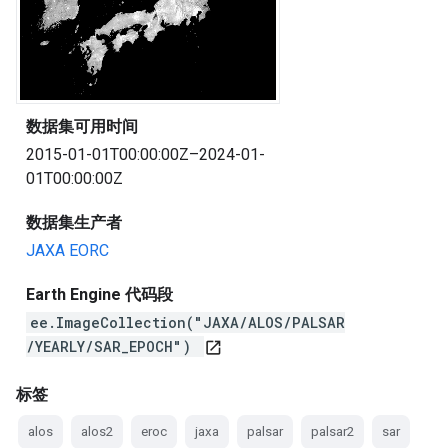
数据集可用时间
2015-01-01T00:00:00Z–2024-01-
01T00:00:00Z
数据集生产者
JAXA EORC
Earth Engine 代码段
ee.ImageCollection("JAXA/ALOS/PALSAR
/YEARLY/SAR_EPOCH")
open_in_new
标签
alos
alos2
eroc
jaxa
palsar
palsar2
sar