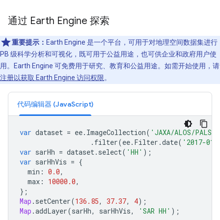
通过 Earth Engine 探索
重要提示：
Earth Engine 是一个平台，可用于对地理空间数据集进行
PB 级科学分析和可视化，既可用于公益用途，也可供企业和政府用户使
用。Earth Engine 可免费用于研究、教育和公益用途。如需开始使用，请
注册以获取 Earth Engine 访问权限
。
代码编辑器 (JavaScript)
var
dataset
=
ee
.
ImageCollection
(
'JAXA/ALOS/PALSAR
.
filter
(
ee
.
Filter
.
date
(
'2017-01-
var
sarHh
=
dataset
.
select
(
'HH'
);
var
sarHhVis
=
{
min
:
0.0
,
max
:
10000.0
,
};
Map
.
setCenter
(
136.85
,
37.37
,
4
);
Map
.
addLayer
(
sarHh
,
sarHhVis
,
'SAR HH'
);