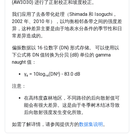
(AW3D30) 进行了正射校正和坡度校正。
我们应用了去条带化处理（Shimada 和 Isoguchi，
2002 年、2010 年），以均衡相邻条带之间的强度差
异，这种差异主要是由于地表水分条件的季节性和日
常差异造成的。
偏振数据以 16 位数字 (DN) 形式存储。 可以使用以
下公式将 DN 值转换为分贝 (dB) 单位的 gamma
naught 值：
γ₀ = 10log₁₀(DN²) - 83.0 dB
注意：
在高纬度森林地区，不同路径的后向散射值可
能会有很大差异。这是由于冬季树木结冰导致
后向散射强度发生变化所致。
如需了解详情，请参阅提供方的
数据集说明
。