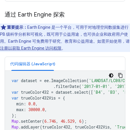
通过 Earth Engine 探索
重要提示：
Earth Engine 是一个平台，可用于对地理空间数据集进行
PB 级科学分析和可视化，既可用于公益用途，也可供企业和政府用户使
用。Earth Engine 可免费用于研究、教育和公益用途。如需开始使用，请
注册以获取 Earth Engine 访问权限
。
代码编辑器 (JavaScript)
var
dataset
=
ee
.
ImageCollection
(
'LANDSAT/LC08/C02
.
filterDate
(
'2017-01-01'
,
'2017-
var
trueColor432
=
dataset
.
select
([
'B4'
,
'B3'
,
'B2
var
trueColor432Vis
=
{
min
:
0.0
,
max
:
30000.0
,
};
Map
.
setCenter
(
6.746
,
46.529
,
6
);
Map
.
addLayer
(
trueColor432
,
trueColor432Vis
,
'True 