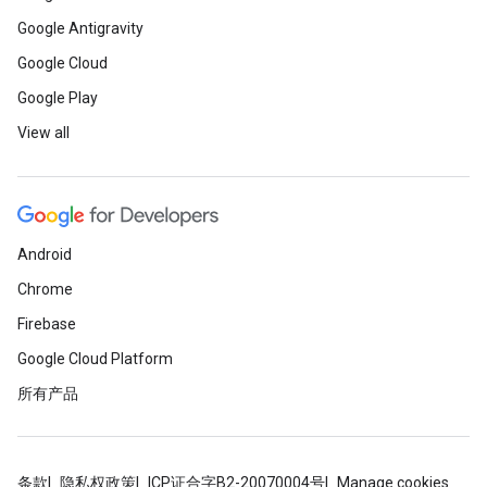
Google Antigravity
Google Cloud
Google Play
View all
Android
Chrome
Firebase
Google Cloud Platform
所有产品
条款
隐私权政策
ICP证合字B2-20070004号
Manage cookies