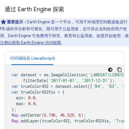
通过 Earth Engine 探索
重要提示：
Earth Engine 是一个平台，可用于对地理空间数据集进行
PB 级科学分析和可视化，既可用于公益用途，也可供企业和政府用户使
用。Earth Engine 可免费用于研究、教育和公益用途。如需开始使用，请
注册以获取 Earth Engine 访问权限
。
代码编辑器 (JavaScript)
var
dataset
=
ee
.
ImageCollection
(
'LANDSAT/LC08/C02
.
filterDate
(
'2017-01-01'
,
'2017-12-31'
);
var
trueColor432
=
dataset
.
select
([
'B4'
,
'B3'
,
'B2
var
trueColor432Vis
=
{
min
:
0.0
,
max
:
0.4
,
};
Map
.
setCenter
(
6.746
,
46.529
,
6
);
Map
.
addLayer
(
trueColor432
,
trueColor432Vis
,
'True 