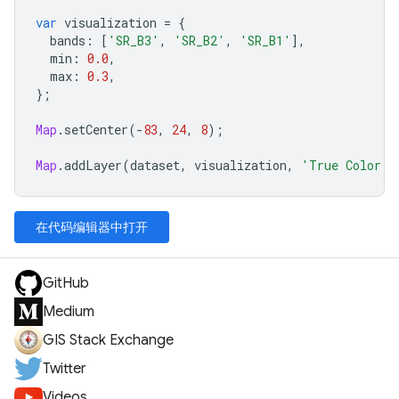
var
visualization
=
{
bands
:
[
'SR_B3'
,
'SR_B2'
,
'SR_B1'
],
min
:
0.0
,
max
:
0.3
,
};
Map
.
setCenter
(
-
83
,
24
,
8
);
Map
.
addLayer
(
dataset
,
visualization
,
'True Color (
在代码编辑器中打开
GitHub
Medium
GIS Stack Exchange
Twitter
Videos