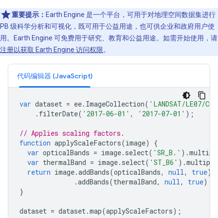
重要提示：
Earth Engine 是一个平台，可用于对地理空间数据集进行
PB 级科学分析和可视化，既可用于公益用途，也可供企业和政府用户使
用。Earth Engine 可免费用于研究、教育和公益用途。如需开始使用，请
注册以获取 Earth Engine 访问权限
。
代码编辑器 (JavaScript)
var
dataset
=
ee
.
ImageCollection
(
'LANDSAT/LE07/C02
.
filterDate
(
'2017-06-01'
,
'2017-07-01'
);
// Applies scaling factors.
function
applyScaleFactors
(
image
)
{
var
opticalBands
=
image
.
select
(
'SR_B.'
).
multipl
var
thermalBand
=
image
.
select
(
'ST_B6'
).
multiply
return
image
.
addBands
(
opticalBands
,
null
,
true
)
.
addBands
(
thermalBand
,
null
,
true
);
}
dataset
=
dataset
.
map
(
applyScaleFactors
);