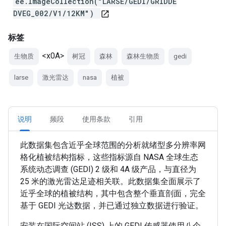
ee.ImageCollection("LARSE/GEDI/GRIDDE
DVEG_002/V1/12KM")
open_in_new
标签
<x0A>
生物质
树冠
森林
森林生物质
gedi
larse
激光雷达
nasa
植被
说明
频段
使用条款
引用
此数据集包含近乎全球范围的分析就绪型多分辨率网
格化植被结构指标，这些指标源自 NASA 全球生态
系统动态调查 (GEDI) 2 级和 4A 级产品，与直径为
25 米的激光雷达足迹相关联。此数据集全面展示了
近乎全球的植被结构，其中包含整个垂直剖面，完全
基于 GEDI 光达数据，并已通过独立数据进行验证。
安装在国际空间站 (ISS) 上的 GEDI 传感器使用八个