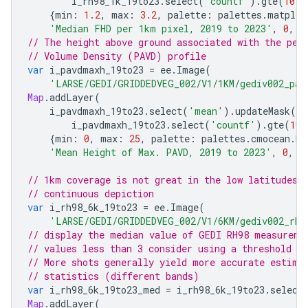
i_rh98_1k_19to23
.
select
(
'countf'
).
gte
(
10
))
{
min
:
1.2
,
max
:
3.2
,
palette
:
palettes
.
matplot
'Median FHD per 1km pixel, 2019 to 2023'
,
0
,
o
// The height above ground associated with the pea
// Volume Density (PAVD) profile
var
i_pavdmaxh_19to23
=
ee
.
Image
(
'LARSE/GEDI/GRIDDEDVEG_002/V1/1KM/gediv002_pav
Map
.
addLayer
(
i_pavdmaxh_19to23
.
select
(
'mean'
).
updateMask
(
i_
i_pavdmaxh_19to23
.
select
(
'countf'
).
gte
(
10
)
{
min
:
0
,
max
:
25
,
palette
:
palettes
.
cmocean
.
Ha
'Mean Height of Max. PAVD, 2019 to 2023'
,
0
,
o
// 1km coverage is not great in the low latitudes,
// continuous depiction
var
i_rh98_6k_19to23
=
ee
.
Image
(
'LARSE/GEDI/GRIDDEDVEG_002/V1/6KM/gediv002_rh-
// display the median value of GEDI RH98 measureme
// values less than 3 consider using a threshold o
// More shots generally yield more accurate estima
// statistics (different bands)
var
i_rh98_6k_19to23_med
=
i_rh98_6k_19to23
.
select
Map
.
addLayer
(