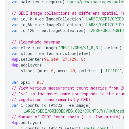
var
palettes
=
require
(
'users/gena/packages:palett
// GEDI image collections at different spatial res
var
ic_1k
=
ee
.
ImageCollection
(
'LARSE/GEDI/GRIDDED
var
ic_6k
=
ee
.
ImageCollection
(
'LARSE/GEDI/GRIDDED
var
ic_12k
=
ee
.
ImageCollection
(
'LARSE/GEDI/GRIDDE
// slopeshade basemap
var
elev
=
ee
.
Image
(
'MERIT/DEM/v1_0_3'
).
select
(
'd
var
slope
=
ee
.
Terrain
.
slope
(
elev
)
Map
.
setCenter
(
92.319
,
27.129
,
8
)
Map
.
addLayer
(
slope
,
{
min
:
0
,
max
:
40
,
palette
:
[
'ffffff'
,
'
var
opac
=
0.7
// View various measurement count metrics from 201
// "va" in the asset name corresponds to the count
// vegetation measurements by GEDI
var
i_counts_1k_19to23
=
ee
.
Image
(
'LARSE/GEDI/GRIDDEDVEG_002/COUNTS/V1/1KM/gediv
// Number of GEDI laser shots (i.e. footprints) pe
Map
.
addLayer
(
i_counts_1k_19to23
.
select
(
'shots_count'
),