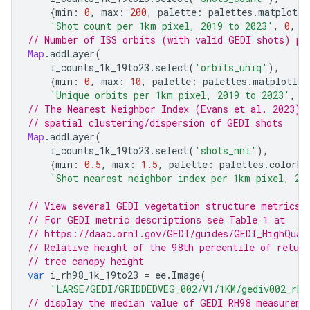
{
min
:
0
,
max
:
200
,
palette
:
palettes
.
matplotli
'Shot count per 1km pixel, 2019 to 2023'
,
0
,
o
// Number of ISS orbits (with valid GEDI shots) pe
Map
.
addLayer
(
i_counts_1k_19to23
.
select
(
'orbits_uniq'
),
{
min
:
0
,
max
:
10
,
palette
:
palettes
.
matplotlib
'Unique orbits per 1km pixel, 2019 to 2023'
,
0
// The Nearest Neighbor Index (Evans et al. 2023),
// spatial clustering/dispersion of GEDI shots
Map
.
addLayer
(
i_counts_1k_19to23
.
select
(
'shots_nni'
),
{
min
:
0.5
,
max
:
1.5
,
palette
:
palettes
.
colorbr
'Shot nearest neighbor index per 1km pixel, 20
// View several GEDI vegetation structure metrics 
// For GEDI metric descriptions see Table 1 at
// https://daac.ornl.gov/GEDI/guides/GEDI_HighQual
// Relative height of the 98th percentile of retur
// tree canopy height
var
i_rh98_1k_19to23
=
ee
.
Image
(
'LARSE/GEDI/GRIDDEDVEG_002/V1/1KM/gediv002_rh-
// display the median value of GEDI RH98 measureme