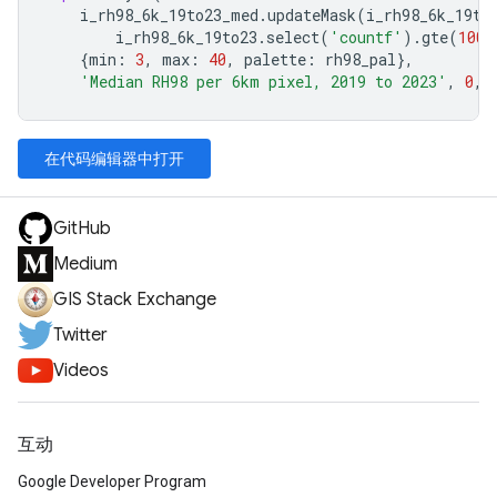
i_rh98_6k_19to23_med
.
updateMask
(
i_rh98_6k_19to
i_rh98_6k_19to23
.
select
(
'countf'
).
gte
(
100
)
{
min
:
3
,
max
:
40
,
palette
:
rh98_pal
},
'Median RH98 per 6km pixel, 2019 to 2023'
,
0
,
在代码编辑器中打开
GitHub
Medium
GIS Stack Exchange
Twitter
Videos
互动
Google Developer Program