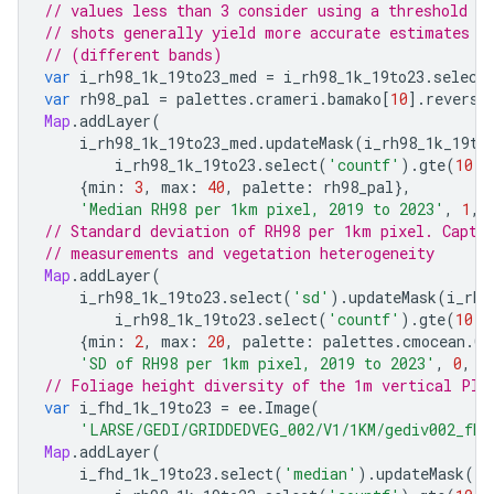
// values less than 3 consider using a threshold o
// shots generally yield more accurate estimates o
// (different bands)
var
i_rh98_1k_19to23_med
=
i_rh98_1k_19to23
.
select
var
rh98_pal
=
palettes
.
crameri
.
bamako
[
10
].
reverse
Map
.
addLayer
(
i_rh98_1k_19to23_med
.
updateMask
(
i_rh98_1k_19to
i_rh98_1k_19to23
.
select
(
'countf'
).
gte
(
10
))
{
min
:
3
,
max
:
40
,
palette
:
rh98_pal
},
'Median RH98 per 1km pixel, 2019 to 2023'
,
1
,
// Standard deviation of RH98 per 1km pixel. Captu
// measurements and vegetation heterogeneity
Map
.
addLayer
(
i_rh98_1k_19to23
.
select
(
'sd'
).
updateMask
(
i_rh9
i_rh98_1k_19to23
.
select
(
'countf'
).
gte
(
10
))
{
min
:
2
,
max
:
20
,
palette
:
palettes
.
cmocean
.
Cu
'SD of RH98 per 1km pixel, 2019 to 2023'
,
0
,
o
// Foliage height diversity of the 1m vertical Pla
var
i_fhd_1k_19to23
=
ee
.
Image
(
'LARSE/GEDI/GRIDDEDVEG_002/V1/1KM/gediv002_fhd
Map
.
addLayer
(
i_fhd_1k_19to23
.
select
(
'median'
).
updateMask
(
i_