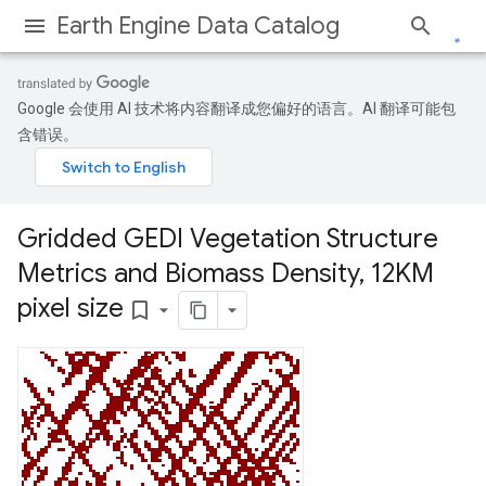
Earth Engine Data Catalog
Google 会使用 AI 技术将内容翻译成您偏好的语言。AI 翻译可能包
含错误。
Gridded GEDI Vegetation Structure
Metrics and Biomass Density
,
12KM
pixel size
bookmark_border