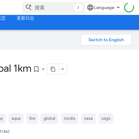
/
状态
更新日志
bal 1km
bookmark_border
ay
aqua
fire
global
modis
nasa
usgs
d14a2