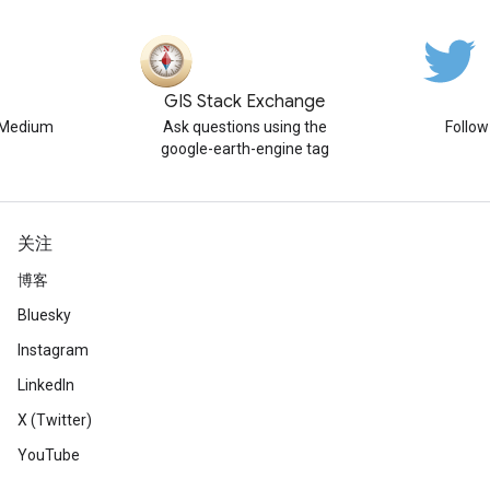
GIS Stack Exchange
n Medium
Ask questions using the
Follo
google-earth-engine tag
关注
博客
Bluesky
Instagram
LinkedIn
X (Twitter)
YouTube