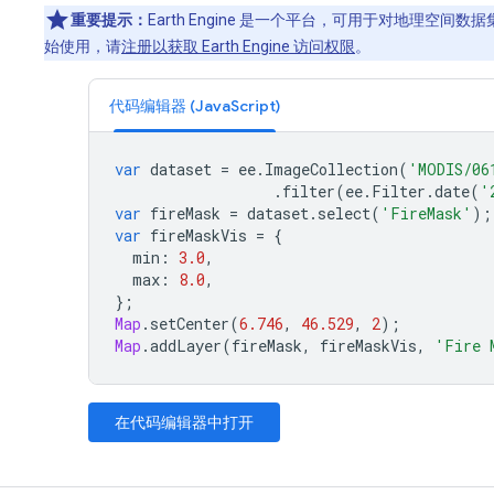
重要提示：
Earth Engine 是一个平台，可用于对地理空
始使用，请
注册以获取 Earth Engine 访问权限
。
代码编辑器 (JavaScript)
var
dataset
=
ee
.
ImageCollection
(
'MODIS/06
.
filter
(
ee
.
Filter
.
date
(
'
var
fireMask
=
dataset
.
select
(
'FireMask'
);
var
fireMaskVis
=
{
min
:
3.0
,
max
:
8.0
,
};
Map
.
setCenter
(
6.746
,
46.529
,
2
);
Map
.
addLayer
(
fireMask
,
fireMaskVis
,
'Fire 
在代码编辑器中打开