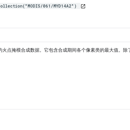
Collection("MODIS/061/MYD14A2")
open_in_new
率提供 8 天的火点掩模合成数据。它包含合成期间各个像素类的最大