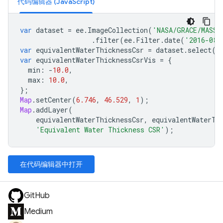
代码编辑器 (JavaScript)
var
dataset
=
ee
.
ImageCollection
(
'NASA/GRACE/MASS_
.
filter
(
ee
.
Filter
.
date
(
'2016-08-
var
equivalentWaterThicknessCsr
=
dataset
.
select
(
'
var
equivalentWaterThicknessCsrVis
=
{
min
:
-
10.0
,
max
:
10.0
,
};
Map
.
setCenter
(
6.746
,
46.529
,
1
);
Map
.
addLayer
(
equivalentWaterThicknessCsr
,
equivalentWaterTh
'Equivalent Water Thickness CSR'
);
在代码编辑器中打开
GitHub
Medium