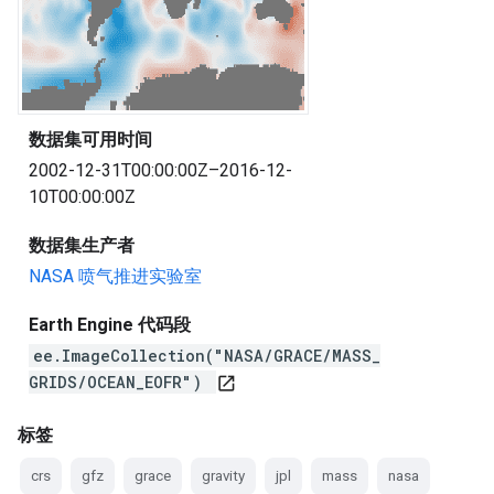
数据集可用时间
2002-12-31T00:00:00Z–2016-12-
10T00:00:00Z
数据集生产者
NASA 喷气推进实验室
Earth Engine 代码段
ee.ImageCollection("NASA/GRACE/MASS_
GRIDS/OCEAN_EOFR")
open_in_new
标签
crs
gfz
grace
gravity
jpl
mass
nasa