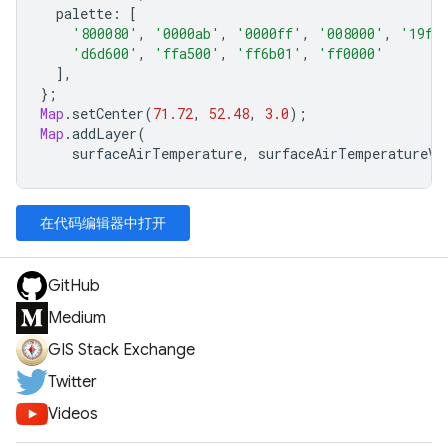
palette
:
[
'800080'
,
'0000ab'
,
'0000ff'
,
'008000'
,
'19ff
'd6d600'
,
'ffa500'
,
'ff6b01'
,
'ff0000'
],
};
Map
.
setCenter
(
71.72
,
52.48
,
3.0
);
Map
.
addLayer
(
surfaceAirTemperature
,
surfaceAirTemperatureVi
在代码编辑器中打开
GitHub
Medium
GIS Stack Exchange
Twitter
Videos