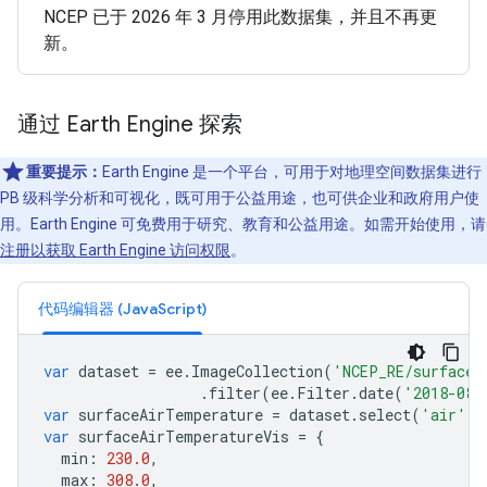
NCEP 已于 2026 年 3 月停用此数据集，并且不再更
新。
通过 Earth Engine 探索
重要提示：
Earth Engine 是一个平台，可用于对地理空间数据集进行
PB 级科学分析和可视化，既可用于公益用途，也可供企业和政府用户使
用。Earth Engine 可免费用于研究、教育和公益用途。如需开始使用，请
注册以获取 Earth Engine 访问权限
。
代码编辑器 (JavaScript)
var
dataset
=
ee
.
ImageCollection
(
'NCEP_RE/surface_
.
filter
(
ee
.
Filter
.
date
(
'2018-08-
var
surfaceAirTemperature
=
dataset
.
select
(
'air'
);
var
surfaceAirTemperatureVis
=
{
min
:
230.0
,
max
:
308.0
,