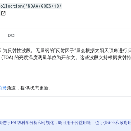
Collection("NOAA/GOES/18/
open_in_new
DOI
1-6 为反射性波段。无量纲的“反射因子”量会根据太阳天顶角进
层顶 (TOA) 的亮度温度测量单位为开尔文。这些波段支持根据
消息
频道，提供状态更新。
间数据集进行 PB 级科学分析和可视化，既可用于公益用途，也可供企业和政府用户