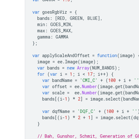
var
goesRgbViz
=
{
bands
:
[
RED
,
GREEN
,
BLUE
],
min
:
GOES_MIN
,
max
:
GOES_MAX
,
gamma
:
GAMMA
};
var
applyScaleAndOffset
=
function
(
image
)
image
=
ee
.
Image
(
image
);
var
bands
=
new
Array
(
NUM_BANDS
);
for
(
var
i
=
1
;
i
 < 
17
;
i
++
)
{
var
bandName
=
'CMI_C'
+
(
100
+
i
+
'
var
offset
=
ee
.
Number
(
image
.
get
(
bandN
var
scale
=
ee
.
Number
(
image
.
get
(
bandN
bands
[(
i
-
1
)
*
2
]
=
image
.
select
(
bandNa
var
dqfName
=
'DQF_C'
+
(
100
+
i
+
''
bands
[(
i
-
1
)
*
2
+
1
]
=
image
.
select
(
dq
}
// Bah, Gunshor, Schmit, Generation of G