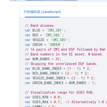
代码编辑器 (JavaScript)
// Band aliases.
var
BLUE
=
'CMI_C01'
;
var
RED
=
'CMI_C02'
;
var
VEGGIE
=
'CMI_C03'
;
var
GREEN
=
'GREEN'
;
// 16 pairs of CMI and DQF followed by Bah
// Band numbers in the EE asset, 0-based.
var
NUM_BANDS
=
33
;
// Skipping the interleaved DQF bands.
var
BLUE_BAND_INDEX
=
(
1
-
1
)
*
2
;
var
RED_BAND_INDEX
=
(
2
-
1
)
*
2
;
var
VEGGIE_BAND_INDEX
=
(
3
-
1
)
*
2
;
var
GREEN_BAND_INDEX
=
NUM_BANDS
-
1
;
// Visualization range for GOES RGB.
var
GOES_MIN
=
0.0
;
var
GOES_MAX
=
0.7
;
// Alternatively 1.0 
var
GAMMA
=
1.3
;