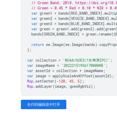
// Green Band, 2018. https://doi.org/10.
// Green = 0.45 * Red + 0.10 * NIR + 0.4
var
green1
=
bands
[
RED_BAND_INDEX
].
multi
var
green2
=
bands
[
VEGGIE_BAND_INDEX
].
mu
var
green3
=
bands
[
BLUE_BAND_INDEX
].
mult
var
green
=
green1
.
add
(
green2
).
add
(
green
bands
[
GREEN_BAND_INDEX
]
=
green
.
rename
(
G
return
ee
.
Image
(
ee
.
Image
(
bands
).
copyProp
};
var
collection
=
'NOAA/GOES/18/MCMIPC/'
;
var
imageName
=
'2022215195617000000'
;
var
assetId
=
collection
+
imageName
;
var
image
=
applyScaleAndOffset
(
assetId
);
Map
.
setCenter
(
-
120
,
43
,
5
);
Map
.
addLayer
(
image
,
goesRgbViz
);
在代码编辑器中打开