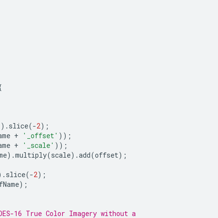
{
'
).
slice
(
-
2
);
ame
+
'_offset'
));
ame
+
'_scale'
));
me
).
multiply
(
scale
).
add
(
offset
);
).
slice
(
-
2
);
fName
);
OES-16 True Color Imagery without a