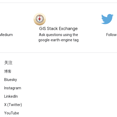
GIS Stack Exchange
n Medium
Ask questions using the
Follo
google-earth-engine tag
关注
博客
Bluesky
Instagram
LinkedIn
X (Twitter)
YouTube