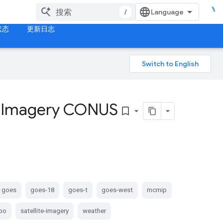
/
状态
更新日志
e Imagery CONUS
bookmark_border
goes
goes-18
goes-t
goes-west
mcmip
po
satellite-imagery
weather