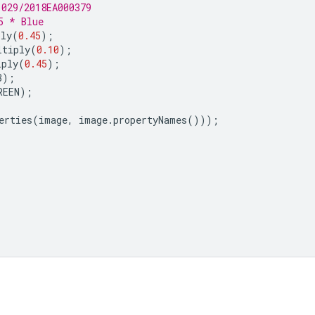
1029/2018EA000379
5 * Blue
ply
(
0.45
);
ltiply
(
0.10
);
iply
(
0.45
);
3
);
REEN
);
erties
(
image
,
image
.
propertyNames
()));