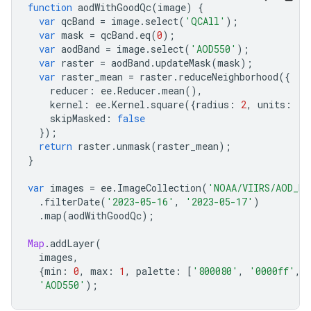
function
aodWithGoodQc
(
image
)
{
var
qcBand
=
image
.
select
(
'QCAll'
);
var
mask
=
qcBand
.
eq
(
0
);
var
aodBand
=
image
.
select
(
'AOD550'
);
var
raster
=
aodBand
.
updateMask
(
mask
);
var
raster_mean
=
raster
.
reduceNeighborhood
({
reducer
:
ee
.
Reducer
.
mean
(),
kernel
:
ee
.
Kernel
.
square
({
radius
:
2
,
units
:
'p
skipMasked
:
false
});
return
raster
.
unmask
(
raster_mean
);
}
var
images
=
ee
.
ImageCollection
(
'NOAA/VIIRS/AOD_ED
.
filterDate
(
'2023-05-16'
,
'2023-05-17'
)
.
map
(
aodWithGoodQc
);
Map
.
addLayer
(
images
,
{
min
:
0
,
max
:
1
,
palette
:
[
'800080'
,
'0000ff'
,
'AOD550'
);