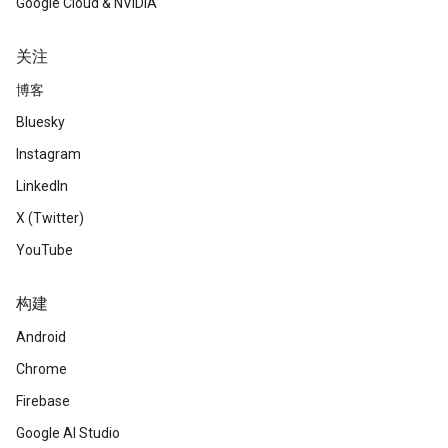
Google Cloud & NVIDIA
关注
博客
Bluesky
Instagram
LinkedIn
X (Twitter)
YouTube
构建
Android
Chrome
Firebase
Google AI Studio