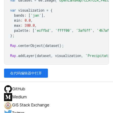
var
dataset
=
ee
.
Image
(
'OpenLandMap/CLM/CLM_PRECI
var
visualization
=
{
bands
:
[
'jan'
],
min
:
0.0
,
max
:
380.0
,
palette
:
[
'ecffbd'
,
'ffff00'
,
'3af6ff'
,
'467aff
};
Map
.
centerObject
(
dataset
);
Map
.
addLayer
(
dataset
,
visualization
,
'Precipitatio
在代码编辑器中打开
GitHub
Medium
GIS Stack Exchange