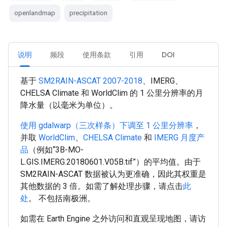
openlandmap
precipitation
说明
频段
使用条款
引用
DOI
基于
SM2RAIN-ASCAT 2007-2018
、IMERG、
CHELSA Climate 和 WorldClim 的 1 公里分辨率的月
降水量（以毫米为单位）。
使用 gdalwarp（三次样条）下调至 1 公里分辨率
，
并取
WorldClim
、
CHELSA Climate
和
IMERG 月度产
品
（例如“3B-MO-
L.GIS.IMERG.20180601.V05B.tif”）的平均值。由于
SM2RAIN-ASCAT 数据被认为更准确，因此其权重是
其他数据的 3 倍。如需了解处理步骤，请点击
此
处
。 不包括南极洲。
如需在 Earth Engine 之外访问和直观呈现地图，请访