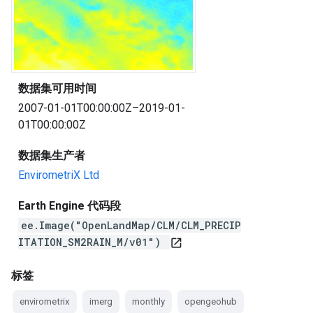
数据集可用时间
2007-01-01T00:00:00Z–2019-01-
01T00:00:00Z
数据集生产者
EnvirometriX Ltd
Earth Engine 代码段
ee.Image("OpenLandMap/CLM/CLM_PRECIP
ITATION_SM2RAIN_M/v01")
open_in_new
标签
envirometrix
imerg
monthly
opengeohub